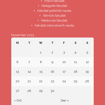
Pravni fakultet
Pedagoški fakultet
Fakultet političkih nauka
Tehnički fakultet
Medicinski fakultet
Fakultet zdravstvenih nauka
November 2023
M
T
W
T
F
S
S
1
2
3
4
5
6
7
8
9
10
11
12
13
14
15
16
17
18
19
20
21
22
23
24
25
26
27
28
29
30
« Oct
Dec »