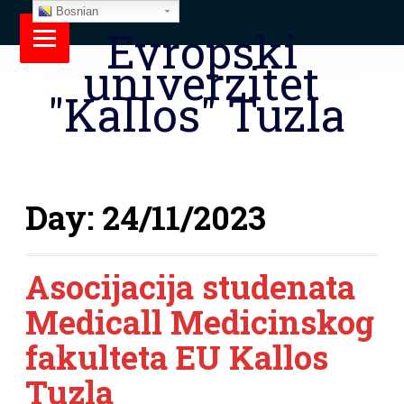
Bosnian
Evropski
univerzitet
"Kallos" Tuzla
Day:
24/11/2023
Asocijacija studenata
Medicall Medicinskog
fakulteta EU Kallos
Tuzla