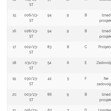
ST
15.
006/23-
94
9
B
Iznad
ST
prosje
16.
028/23-
94
9
B
Iznad
ST
prosje
17.
002/23-
83
8
C
Prosječ
ST
18.
031/23-
54
6
E
Zadovolj
ST
19.
030/23-
42
5
F
Ne
ST
zadovolj
20.
003/23-
86
9
B
Iznad
ST
prosje
21.
016/23-
67
7
D
Uopšte