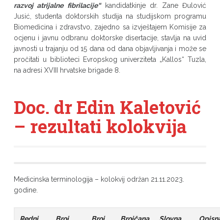
razvoj atrijalne fibrilacije
“
kandidatkinje dr. Zane Đulović
Jusić, studenta doktorskih studija na studijskom programu
Biomedicina i zdravstvo, zajedno sa izvještajem Komisije za
ocjenu i javnu odbranu doktorske disertacije, stavlja na uvid
javnosti u trajanju od 15 dana od dana objavljivanja i može se
pročitati u biblioteci Evropskog univerziteta „Kallos“ Tuzla,
na adresi XVIII hrvatske brigade 8.
Doc. dr Edin Kaletović
– rezultati kolokvija
Medicinska terminologija – kolokvij održan 21.11.2023.
godine.
Redni
Broj
Broj
Brojčana
Slovna
Opisn