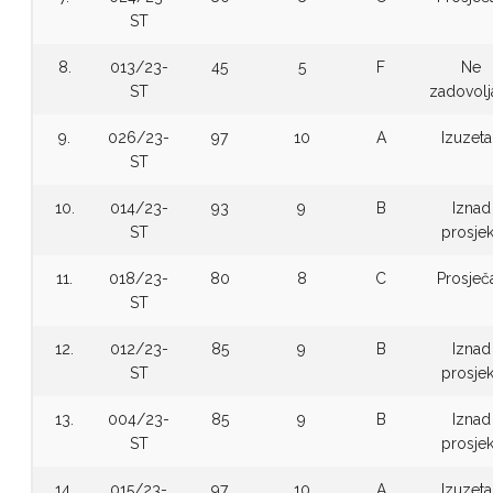
ST
8.
013/23-
45
5
F
Ne
ST
zadovolj
9.
026/23-
97
10
A
Izuzet
ST
10.
014/23-
93
9
B
Iznad
ST
prosje
11.
018/23-
80
8
C
Prosječ
ST
12.
012/23-
85
9
B
Iznad
ST
prosje
13.
004/23-
85
9
B
Iznad
ST
prosje
14.
015/23-
97
10
A
Izuzet