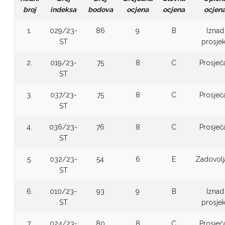
broj
indeksa
bodova
ocjena
ocjena
ocjen
1.
029/23-
86
9
B
Iznad
ST
prosje
2.
019/23-
75
8
C
Prosječ
ST
3.
037/23-
75
8
C
Prosječ
ST
4.
036/23-
76
8
C
Prosječ
ST
5.
032/23-
54
6
E
Zadovolj
ST
6.
010/23-
93
9
B
Iznad
ST
prosje
7.
024/23-
80
8
C
Prosječ