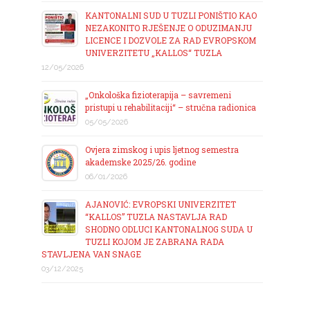
KANTONALNI SUD U TUZLI PONIŠTIO KAO
NEZAKONITO RJEŠENJE O ODUZIMANJU
LICENCE I DOZVOLE ZA RAD EVROPSKOM
UNIVERZITETU „KALLOS“ TUZLA
12/05/2026
„Onkološka fizioterapija – savremeni
pristupi u rehabilitaciji“ – stručna radionica
05/05/2026
Ovjera zimskog i upis ljetnog semestra
akademske 2025/26. godine
06/01/2026
AJANOVIĆ: EVROPSKI UNIVERZITET
“KALLOS” TUZLA NASTAVLJA RAD
SHODNO ODLUCI KANTONALNOG SUDA U
TUZLI KOJOM JE ZABRANA RADA
STAVLJENA VAN SNAGE
03/12/2025