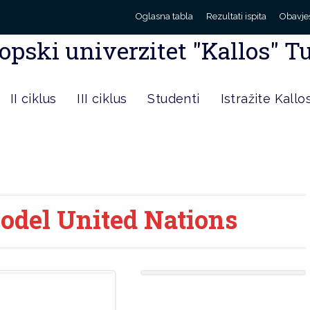
Oglasna tabla
Rezultati ispita
Obavje
opski univerzitet "Kallos" T
II ciklus
III ciklus
Studenti
Istražite Kallo
odel United Nations