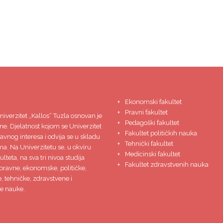
Ekonomski fakultet
Pravni fakultet
niverzitet
„Kallos“ Tuzla
osnovan je
Pedagoški fakultet
ne. Djelatnost kojom se Univerzitet
Fakultet političkih nauka
javnog interesa i odvija se u skladu
Tehnički fakultet
ma. Na Univerzitetu se, u okviru
Medicinski fakultet
lteta, na sva tri nivoa studija
Fakultet zdravstvenih nauka
pravne, ekonomske, političke,
 tehničke, zdravstvene i
e nauke.