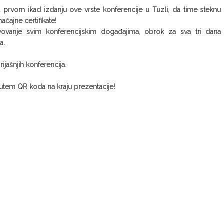
u prvom ikad izdanju ove vrste konferencije u Tuzli, da time steknu
ačajne certifikate!
tvovanje svim konferencijskim događajima, obrok za sva tri dana
a.
ijašnjih konferencija.
putem QR koda na kraju prezentacije!