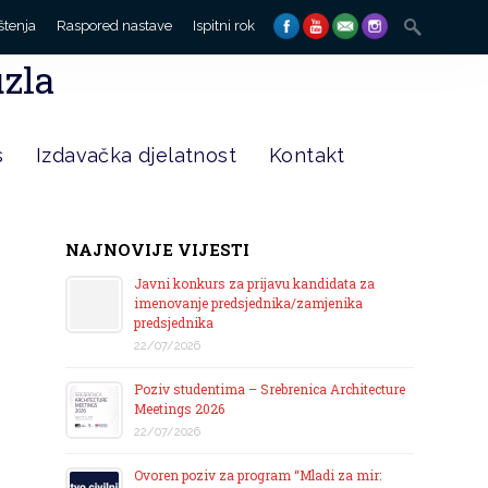
Search
štenja
Raspored nastave
Ispitni rok
for:
uzla
s
Izdavačka djelatnost
Kontakt
NAJNOVIJE VIJESTI
Javni konkurs za prijavu kandidata za
imenovanje predsjednika/zamjenika
predsjednika
22/07/2026
Poziv studentima – Srebrenica Architecture
Meetings 2026
22/07/2026
Ovoren poziv za program “Mladi za mir: