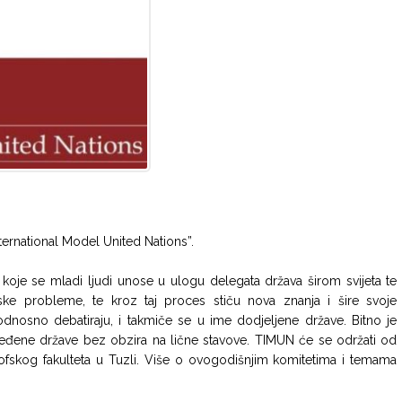
rnational Model United Nations”.
 koje se mladi ljudi unose u ulogu delegata država širom svijeta te
ske probleme, te kroz taj proces stiču nova znanja i šire svoje
, odnosno debatiraju, i takmiče se u ime dodjeljene države. Bitno je
dređene države bez obzira na lične stavove. TIMUN će se održati od
ofskog fakulteta u Tuzli. Više o ovogodišnjim komitetima i temama