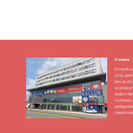
O nama
Evropski u
2015. godi
bavi je od 
sa propisi
sedam faku
izučavaju 
pedagoške,
medicinsk