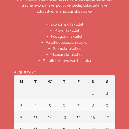
pravne, ekonomske, političke, pedagoške, tehničke,
zdravstvene i medicinske nauke.
Ekonomski fakultet
Pravni fakultet
Pedagoški fakultet
Fakultet političkih nauka
Tehnički fakultet
Medicinski fakultet
Fakultet zdravstvenih nauka
August 2026
M
T
W
T
F
S
S
1
2
3
4
5
6
7
8
9
10
11
12
13
14
15
16
17
18
19
20
21
22
23