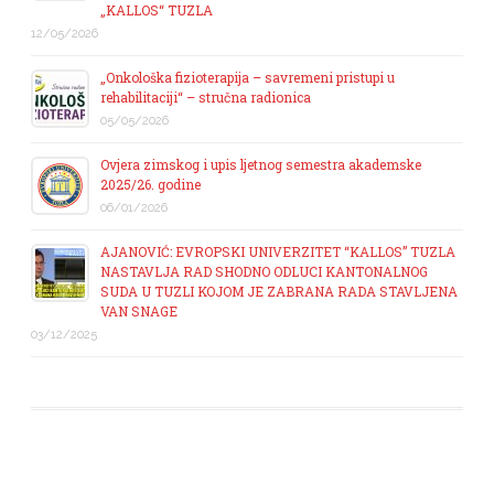
„KALLOS“ TUZLA
12/05/2026
„Onkološka fizioterapija – savremeni pristupi u
rehabilitaciji“ – stručna radionica
05/05/2026
Ovjera zimskog i upis ljetnog semestra akademske
2025/26. godine
06/01/2026
AJANOVIĆ: EVROPSKI UNIVERZITET “KALLOS” TUZLA
NASTAVLJA RAD SHODNO ODLUCI KANTONALNOG
SUDA U TUZLI KOJOM JE ZABRANA RADA STAVLJENA
VAN SNAGE
03/12/2025