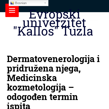
Bosnian
Evropski
univerzitet
"Kallos" Tuzla
Dermatovenerologija i
pridružena njega,
Medicinska
kozmetologija –
odogođen termin
ispita