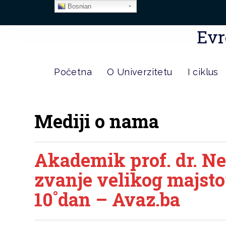
Bosnian
Evr
Početna
O Univerzitetu
I ciklus
Mediji o nama
Akademik prof. dr. Ne
zvanje velikog majst
10˚dan – Avaz.ba