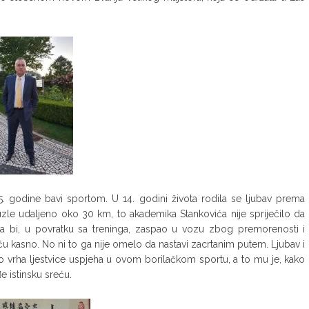
. godine bavi sportom. U 14. godini života rodila se ljubav prema
Tuzle udaljeno oko 30 km, to akademika Stankovića nije spriječilo da
 bi, u povratku sa treninga, zaspao u vozu zbog premorenosti i
ću kasno. No ni to ga nije omelo da nastavi zacrtanim putem. Ljubav i
o vrha ljestvice uspjeha u ovom borilačkom sportu, a to mu je, kako
e istinsku sreću.