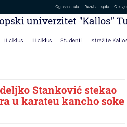
Oglasna tabla
Rezultati ispita
Obavje
opski univerzitet "Kallos" T
II ciklus
III ciklus
Studenti
Istražite Kallo
deljko Stanković stekao
ora u karateu kancho soke