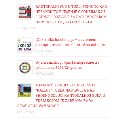
KANTONALNI SUD U TUZLI PONIŠTIO KAO
NEZAKONITO RJEŠENJE O ODUZIMANJU
LICENCE I DOZVOLE ZA RAD EVROPSKOM
UNIVERZITETU „KALLOS“ TUZLA
12/05/2026
„Onkološka fizioterapija – savremeni
pristupi u rehabilitaciji“ – stručna radionica
05/05/2026
Ovjera zimskog i upis ljetnog semestra
akademske 2025/26. godine
06/01/2026
AJANOVIĆ: EVROPSKI UNIVERZITET
“KALLOS” TUZLA NASTAVLJA RAD
SHODNO ODLUCI KANTONALNOG SUDA U
TUZLI KOJOM JE ZABRANA RADA
STAVLJENA VAN SNAGE
03/12/2025