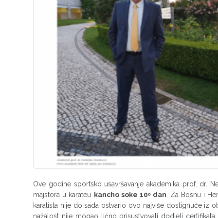
Ove godine sportsko usavršavanje akademika prof. dr. Ned
majstora u karateu
kancho soke 10ᵒ dan
. Za Bosnu i He
karatista nije do sada ostvario ovo najviše dostignuće iz 
nažalost nije mogao lično prisustvovati dodjeli certifik