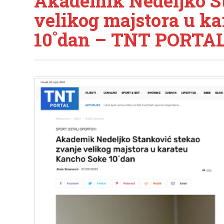
Akademik Nedeljko St
velikog majstora u k
10˚dan – TNT PORTA