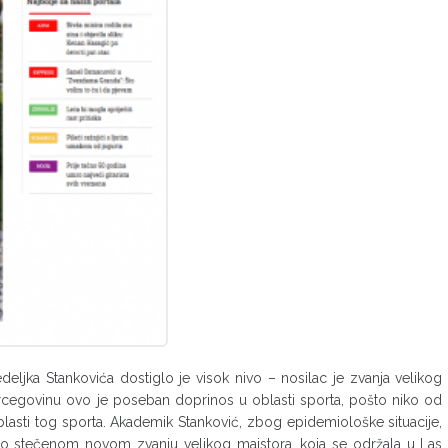
eljka Stankovića dostiglo je visok nivo – nosilac je zvanja velikog
rcegovinu ovo je poseban doprinos u oblasti sporta, pošto niko od
oblasti tog sporta. Akademik Stanković, zbog epidemiološke situacije,
ata o stečenom novom zvanju velikog majstora, koja se održala u Las