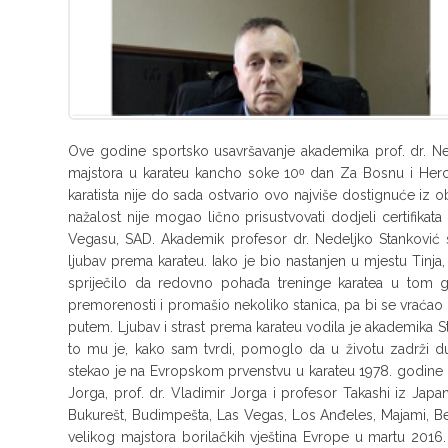
Ove godine sportsko usavršavanje akademika prof. dr. Ned
majstora u karateu kancho soke 10ᵒ dan Za Bosnu i Herc
karatista nije do sada ostvario ovo najviše dostignuće iz 
nažalost nije mogao lično prisustvovati dodjeli certifik
Vegasu, SAD. Akademik profesor dr. Nedeljko Stanković s
ljubav prema karateu. Iako je bio nastanjen u mjestu Tinj
spriječilo da redovno pohađa treninge karatea u tom 
premorenosti i promašio nekoliko stanica, pa bi se vraćao 
putem. Ljubav i strast prema karateu vodila je akademika 
to mu je, kako sam tvrdi, pomoglo da u životu zadrži du
stekao je na Evropskom prvenstvu u karateu 1978. godine u 
Jorga, prof. dr. Vladimir Jorga i profesor Takashi iz Japan
Bukurešt, Budimpešta, Las Vegas, Los Anđeles, Majami, Beč
velikog majstora borilačkih vještina Evrope u martu 20