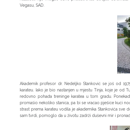
Vegasu, SAD.
Akademik profesor dr. Nedeljko Stanković se još od 1975
karateu. Iako je bio nastanjen u mjestu Tinja, koje je od 
redovno pohađa treninge karatea u tom gradu. Ponekada
promašio nekoliko stanica, pa bi se vraćao pješice kući no
strast prema karateu vodila je akademika Stankovića sve d
sam tvrdi, pomoglo da u životu zadrži duševni mir i pronađ