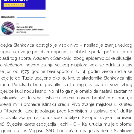
eljka Stankovića dostiglo je visok nivo – nosilac je zvanja velikog
egovinu ovo je poseban doprinos u oblasti sporta, pošto niko od
oblasti tog sporta. Akademik Stanković, zbog epidemiološke situacije,
ata o stečenom novom zvanju velikog majstora, koja se održala u Las
e još od 1975. godine bavi sportom. U 14. godini života rodila se
a, koje je od Tuzle udaljeno oko 30 km, to akademika Stankovića nije
gradu. Ponekada bi, u povratku sa treninga, zaspao u vozu zbog
pješice kući noću kasno. No ni to ga nije omelo da nastavi zacrtanim
Stankovića sve do vrha ljestvice uspjeha u ovom borilačkom sportu, a
ševni mir i pronađe istinsku sreću. Prvo zvanje majstora u karateu
Titogradu, kada je polagao pred Komisijom u sastavu: prof. dr. Ilija
a. Ostala zvanja majstora sticao je diljem Evrope i svijeta (Temišvar,
). Svjetska karate asocijacija Hachi – O – Kai uručila mu je diplomu
16. godine u Las Vegasu, SAD. Podsjećamo da je akademik Stanković