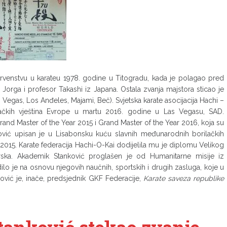
rvenstvu u karateu 1978. godine u Titogradu, kada je polagao pred
ir Jorga i profesor Takashi iz Japana. Ostala zvanja majstora sticao je
 Vegas, Los Anđeles, Majami, Beč). Svjetska karate asocijacija Hachi –
ačkih vještina Evrope u martu 2016. godine u Las Vegasu, SAD.
and Master of the Year 2015 i Grand Master of the Year 2016, koja su
vić upisan je u Lisabonsku kuću slavnih međunarodnih borilačkih
2015. Karate federacija Hachi-O-Kai dodijelila mu je diplomu Velikog
ska. Akademik Stanković proglašen je od Humanitarne misije iz
dilo je na osnovu njegovih naučnih, sportskih i drugih zasluga, koje u
vić je, inače, predsjednik GKF Federacije,
Karate saveza republike