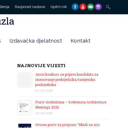
Search
štenja
Raspored nastave
Ispitni rok
for:
uzla
s
Izdavačka djelatnost
Kontakt
NAJNOVIJE VIJESTI
Javni konkurs za prijavu kandidata za
imenovanje predsjednika/zamjenika
predsjednika
22/07/2026
Poziv studentima – Srebrenica Architecture
Meetings 2026
22/07/2026
Ovoren poziv za program “Mladi za mir: