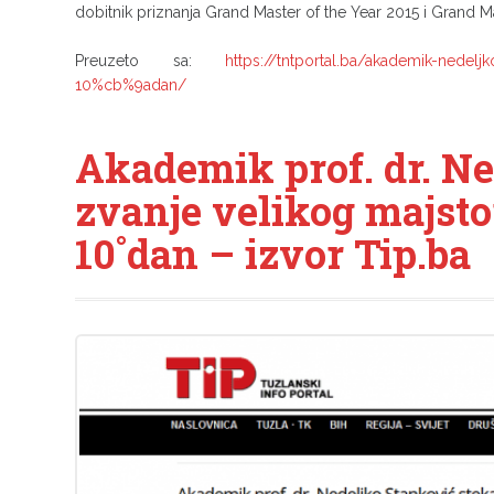
dobitnik priznanja Grand Master of the Year 2015 i Grand M
Preuzeto sa:
https://tntportal.ba/akademik-nedelj
10%cb%9adan/
Akademik prof. dr. Ne
zvanje velikog majst
10˚dan – izvor Tip.ba