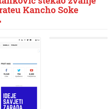
anković stekao zvanje
arateu Kancho Soke
L