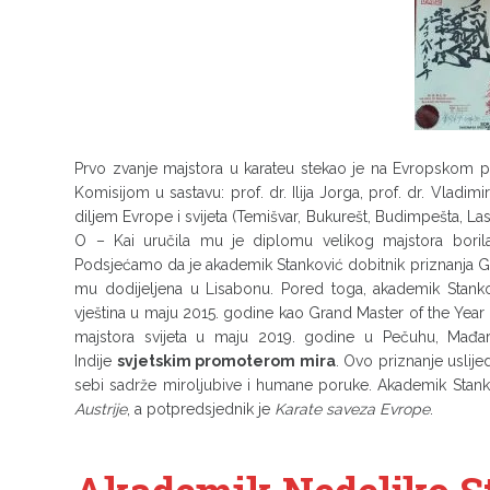
Prvo zvanje majstora u karateu stekao je na Evropskom p
Komisijom u sastavu: prof. dr. Ilija Jorga, prof. dr. Vladim
diljem Evrope i svijeta (Temišvar, Bukurešt, Budimpešta, Las
O – Kai uručila mu je diplomu velikog majstora boril
Podsjećamo da je akademik Stanković dobitnik priznanja Gr
mu dodijeljena u Lisabonu. Pored toga, akademik Stanko
vještina u maju 2015. godine kao Grand Master of the Year 
majstora svijeta u maju 2019. godine u Pečuhu, Mađar
Indije
svjetskim promoterom mira
. Ovo priznanje uslije
sebi sadrže miroljubive i humane poruke. Akademik Stanko
Austrije
, a potpredsjednik je
Karate saveza Evrope
.