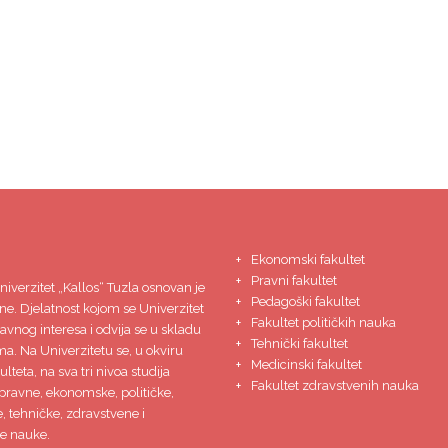
Ekonomski fakultet
Pravni fakultet
niverzitet
„Kallos“ Tuzla
osnovan je
Pedagoški fakultet
ne. Djelatnost kojom se Univerzitet
Fakultet političkih nauka
javnog interesa i odvija se u skladu
Tehnički fakultet
ma. Na Univerzitetu se, u okviru
Medicinski fakultet
lteta, na sva tri nivoa studija
Fakultet zdravstvenih nauka
pravne, ekonomske, političke,
 tehničke, zdravstvene i
e nauke.