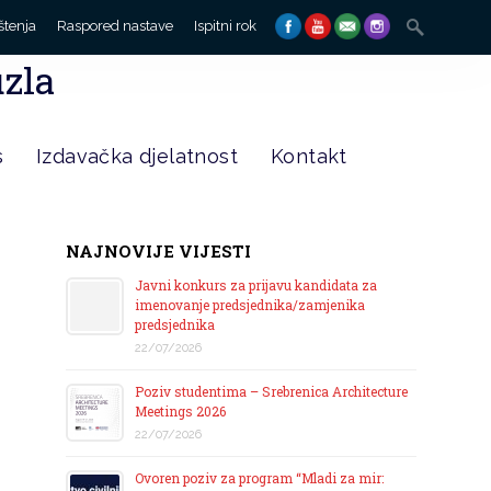
Search
štenja
Raspored nastave
Ispitni rok
for:
uzla
s
Izdavačka djelatnost
Kontakt
NAJNOVIJE VIJESTI
Javni konkurs za prijavu kandidata za
imenovanje predsjednika/zamjenika
predsjednika
22/07/2026
Poziv studentima – Srebrenica Architecture
Meetings 2026
22/07/2026
Ovoren poziv za program “Mladi za mir: