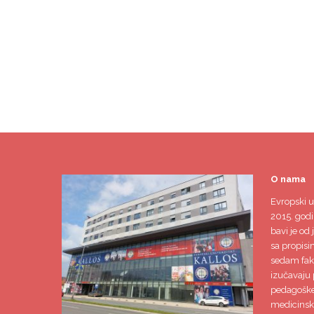
O nama
Evropski u
2015. godi
bavi je od 
sa propisi
sedam faku
izučavaju 
pedagoške,
medicinsk