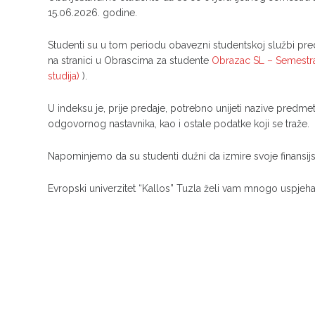
15.06.2026. godine.
Studenti su u tom periodu obavezni studentskoj službi pre
na stranici u Obrascima za studente
Obrazac SL – Semestralni
studija)
).
U indeksu je, prije predaje, potrebno unijeti nazive predmet
odgovornog nastavnika, kao i ostale podatke koji se traže.
Napominjemo da su studenti dužni da izmire svoje finansijs
Evropski univerzitet “Kallos” Tuzla želi vam mnogo uspjeh