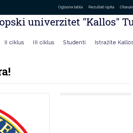
Oglasna tabla
Rezultati ispita
Obavje
opski univerzitet "Kallos" T
II ciklus
III ciklus
Studenti
Istražite Kallo
ra!