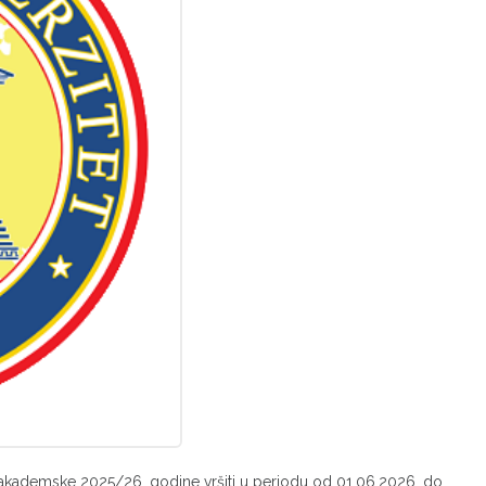
 akademske 2025/26. godine vršiti u periodu od 01.06.2026. do