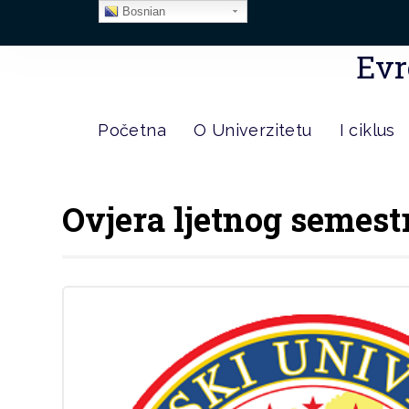
Bosnian
Evr
Početna
O Univerzitetu
I ciklus
Ovjera ljetnog semest