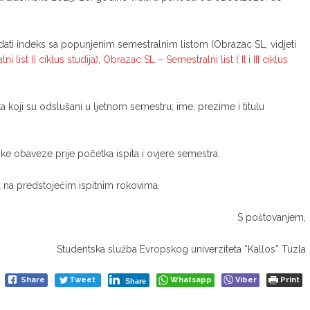
dati indeks sa popunjenim semestralnim listom (Obrazac SL, vidjeti
 list (I ciklus studija)
,
Obrazac SL – Semestralni list ( II i III ciklus
a koji su odslušani u ljetnom semestru; ime, prezime i titulu
ke obaveze prije početka ispita i ovjere semestra.
a na predstojećim ispitnim rokovima.
S poštovanjem,
Studentska služba Evropskog univerziteta “Kallos” Tuzla
Share
Tweet
Whatsapp
Viber
Print
Share