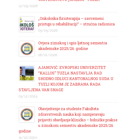
12/05/2026
„Onkološka fizioterapija – savremeni
pristupi u rehabilitaciji“ – stručna radionica
05/05/2026
Ovjera zimskog i upis ljetnog semestra
akademske 2025/26. godine
06/01/2026
AJANOVIĆ: EVROPSKI UNIVERZITET
“KALLOS” TUZLA NASTAVLJA RAD
SHODNO ODLUCI KANTONALNOG SUDA U
TUZLI KOJOM JE ZABRANA RADA
STAVLJENA VAN SNAGE
03/12/2025
Obavještenje za studente Fakulteta
zdravstvenih nauka koji namjeravaju
prijaviti obavljanje kliničko – bolničke prakse
u zimskom semestru akademske 2025/26.
godine
31/10/2025