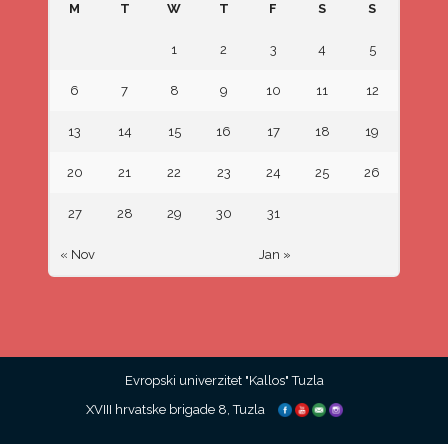
M
T
W
T
F
S
S
1
2
3
4
5
6
7
8
9
10
11
12
13
14
15
16
17
18
19
20
21
22
23
24
25
26
27
28
29
30
31
« Nov
Jan »
Evropski univerzitet "Kallos" Tuzla
XVIII hrvatske brigade 8, Tuzla