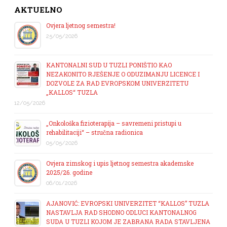
AKTUELNO
Ovjera ljetnog semestra!
25/05/2026
KANTONALNI SUD U TUZLI PONIŠTIO KAO
NEZAKONITO RJEŠENJE O ODUZIMANJU LICENCE I
DOZVOLE ZA RAD EVROPSKOM UNIVERZITETU
„KALLOS“ TUZLA
12/05/2026
„Onkološka fizioterapija – savremeni pristupi u
rehabilitaciji“ – stručna radionica
05/05/2026
Ovjera zimskog i upis ljetnog semestra akademske
2025/26. godine
06/01/2026
AJANOVIĆ: EVROPSKI UNIVERZITET “KALLOS” TUZLA
NASTAVLJA RAD SHODNO ODLUCI KANTONALNOG
SUDA U TUZLI KOJOM JE ZABRANA RADA STAVLJENA