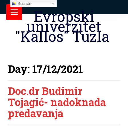
Bosnian
Evropski
univerzitet
"Kallos" Tuzla
Day:
17/12/2021
Doc.dr Budimir
Tojagić- nadoknada
predavanja