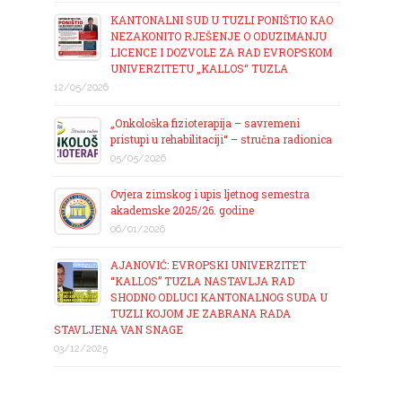
KANTONALNI SUD U TUZLI PONIŠTIO KAO
NEZAKONITO RJEŠENJE O ODUZIMANJU
LICENCE I DOZVOLE ZA RAD EVROPSKOM
UNIVERZITETU „KALLOS“ TUZLA
12/05/2026
„Onkološka fizioterapija – savremeni
pristupi u rehabilitaciji“ – stručna radionica
05/05/2026
Ovjera zimskog i upis ljetnog semestra
akademske 2025/26. godine
06/01/2026
AJANOVIĆ: EVROPSKI UNIVERZITET
“KALLOS” TUZLA NASTAVLJA RAD
SHODNO ODLUCI KANTONALNOG SUDA U
TUZLI KOJOM JE ZABRANA RADA
STAVLJENA VAN SNAGE
03/12/2025