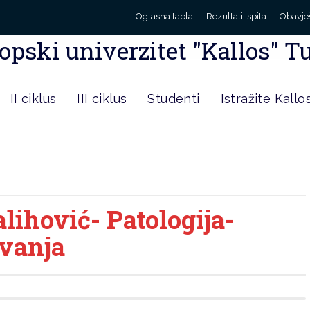
Oglasna tabla
Rezultati ispita
Obavje
opski univerzitet "Kallos" T
II ciklus
III ciklus
Studenti
Istražite Kallo
lihović- Patologija-
avanja