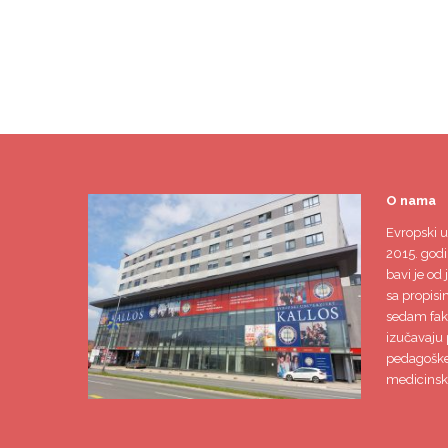
O nama
Evropski u
2015. godi
bavi je od 
sa propisi
sedam faku
izučavaju 
pedagoške,
medicinsk