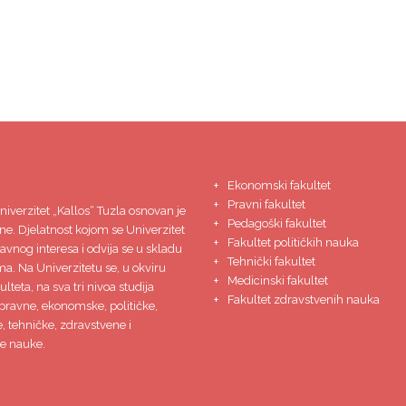
Ekonomski fakultet
Pravni fakultet
niverzitet
„Kallos“ Tuzla
osnovan je
Pedagoški fakultet
ne. Djelatnost kojom se Univerzitet
Fakultet političkih nauka
javnog interesa i odvija se u skladu
Tehnički fakultet
ma. Na Univerzitetu se, u okviru
Medicinski fakultet
lteta, na sva tri nivoa studija
Fakultet zdravstvenih nauka
pravne, ekonomske, političke,
 tehničke, zdravstvene i
e nauke.