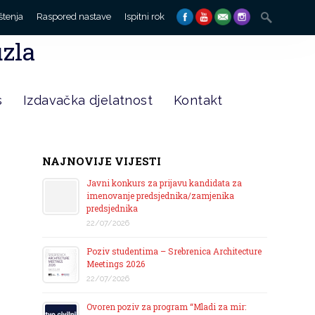
Search
štenja
Raspored nastave
Ispitni rok
for:
uzla
s
Izdavačka djelatnost
Kontakt
NAJNOVIJE VIJESTI
Javni konkurs za prijavu kandidata za
imenovanje predsjednika/zamjenika
predsjednika
22/07/2026
Poziv studentima – Srebrenica Architecture
Meetings 2026
22/07/2026
Ovoren poziv za program “Mladi za mir: