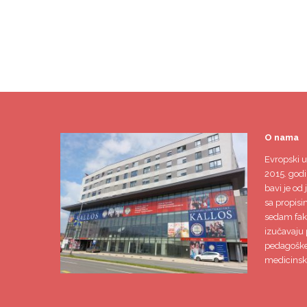
O nama
Evropski u
2015. godi
bavi je od 
sa propisi
sedam faku
izučavaju 
pedagoške,
medicinsk