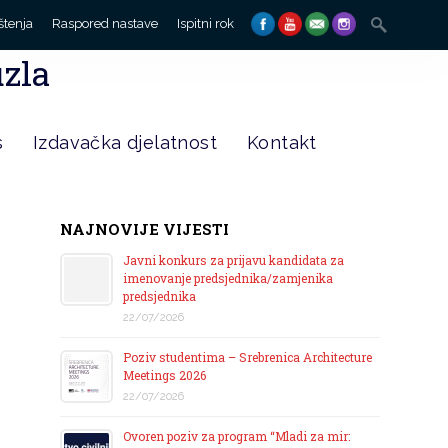
Search
štenja
Raspored nastave
Ispitni rok
for:
uzla
s
Izdavačka djelatnost
Kontakt
NAJNOVIJE VIJESTI
Javni konkurs za prijavu kandidata za
imenovanje predsjednika/zamjenika
predsjednika
22/07/2026
Poziv studentima – Srebrenica Architecture
Meetings 2026
22/07/2026
Ovoren poziv za program “Mladi za mir: