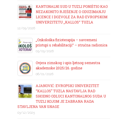
KANTONALNI SUD U TUZLI PONIŠTIO KAO
NEZAKONITO RJEŠENJE O ODUZIMANJU
LICENCE I DOZVOLE ZA RAD EVROPSKOM
UNIVERZITETU „KALLOS“ TUZLA
12/05/2026
„Onkološka fizioterapija – savremeni
pristupi u rehabilitaciji“ – stručna radionica
05/05/2026
Ovjera zimskog i upis ljetnog semestra
akademske 2025/26. godine
06/01/2026
AJANOVIĆ: EVROPSKI UNIVERZITET
“KALLOS” TUZLA NASTAVLJA RAD
SHODNO ODLUCI KANTONALNOG SUDA U
TUZLI KOJOM JE ZABRANA RADA
STAVLJENA VAN SNAGE
03/12/2025