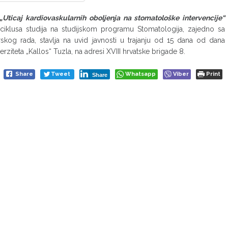
„Uticaj kardiovaskularnih oboljenja na stomatološke intervencije“
og ciklusa studija na studijskom programu Stomatologija, zajedno sa
skog rada, stavlja na uvid javnosti u trajanju od 15 dana od dana
erziteta „Kallos“ Tuzla, na adresi XVIII hrvatske brigade 8.
Share
Tweet
Whatsapp
Viber
Print
Share