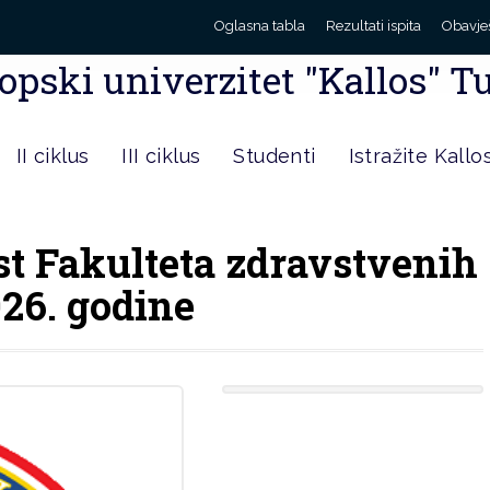
Oglasna tabla
Rezultati ispita
Obavje
opski univerzitet "Kallos" T
II ciklus
III ciklus
Studenti
Istražite Kallo
st Fakulteta zdravstvenih
26. godine