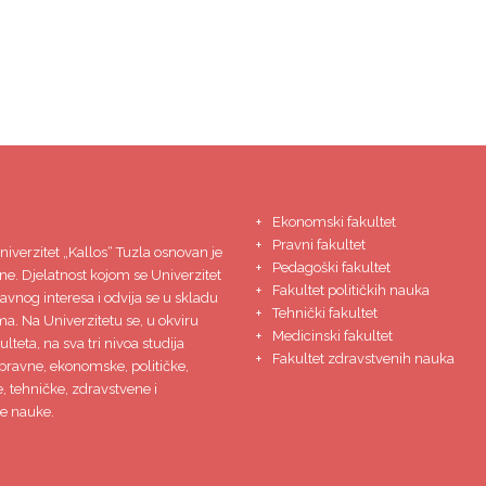
Ekonomski fakultet
Pravni fakultet
niverzitet
„Kallos“ Tuzla
osnovan je
Pedagoški fakultet
ne. Djelatnost kojom se Univerzitet
Fakultet političkih nauka
javnog interesa i odvija se u skladu
Tehnički fakultet
ma. Na Univerzitetu se, u okviru
Medicinski fakultet
lteta, na sva tri nivoa studija
Fakultet zdravstvenih nauka
pravne, ekonomske, političke,
 tehničke, zdravstvene i
e nauke.