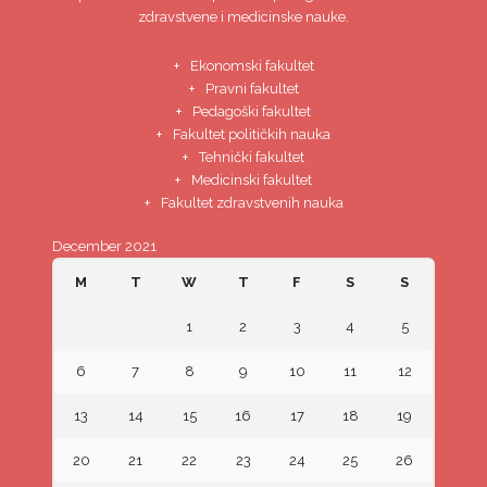
zdravstvene i medicinske nauke.
Ekonomski fakultet
Pravni fakultet
Pedagoški fakultet
Fakultet političkih nauka
Tehnički fakultet
Medicinski fakultet
Fakultet zdravstvenih nauka
December 2021
M
T
W
T
F
S
S
1
2
3
4
5
6
7
8
9
10
11
12
13
14
15
16
17
18
19
20
21
22
23
24
25
26