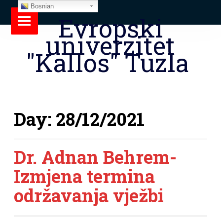
Bosnian
Evropski
univerzitet
"Kallos" Tuzla
Day:
28/12/2021
Dr. Adnan Behrem-
Izmjena termina
održavanja vježbi