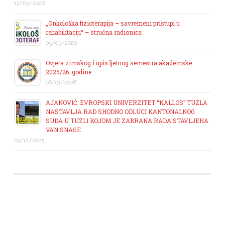
12/05/2026
„Onkološka fizioterapija – savremeni pristupi u
rehabilitaciji“ – stručna radionica
05/05/2026
Ovjera zimskog i upis ljetnog semestra akademske
2025/26. godine
06/01/2026
AJANOVIĆ: EVROPSKI UNIVERZITET “KALLOS” TUZLA
NASTAVLJA RAD SHODNO ODLUCI KANTONALNOG
SUDA U TUZLI KOJOM JE ZABRANA RADA STAVLJENA
VAN SNAGE
03/12/2025