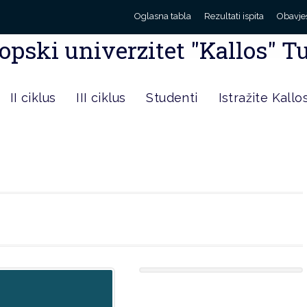
Oglasna tabla
Rezultati ispita
Obavje
opski univerzitet "Kallos" T
II ciklus
III ciklus
Studenti
Istražite Kallo