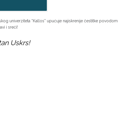
pskog univerziteta “Kallos” upućuje najiskrenije čestitke povodom
i i sreći!
tan Uskrs!