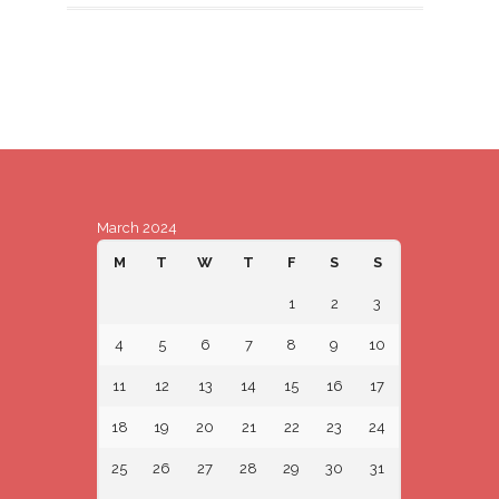
March 2024
M
T
W
T
F
S
S
1
2
3
4
5
6
7
8
9
10
11
12
13
14
15
16
17
18
19
20
21
22
23
24
25
26
27
28
29
30
31