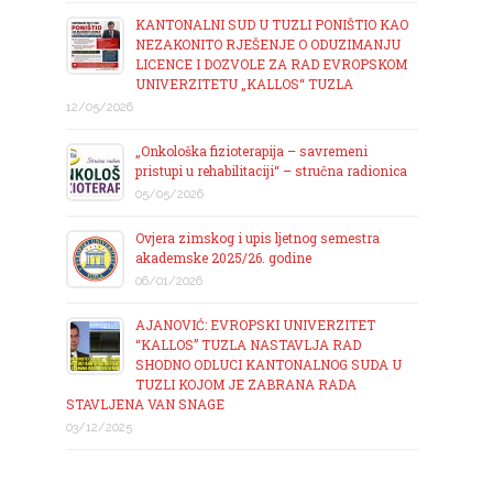
KANTONALNI SUD U TUZLI PONIŠTIO KAO
NEZAKONITO RJEŠENJE O ODUZIMANJU
LICENCE I DOZVOLE ZA RAD EVROPSKOM
UNIVERZITETU „KALLOS“ TUZLA
12/05/2026
„Onkološka fizioterapija – savremeni
pristupi u rehabilitaciji“ – stručna radionica
05/05/2026
Ovjera zimskog i upis ljetnog semestra
akademske 2025/26. godine
06/01/2026
AJANOVIĆ: EVROPSKI UNIVERZITET
“KALLOS” TUZLA NASTAVLJA RAD
SHODNO ODLUCI KANTONALNOG SUDA U
TUZLI KOJOM JE ZABRANA RADA
STAVLJENA VAN SNAGE
03/12/2025