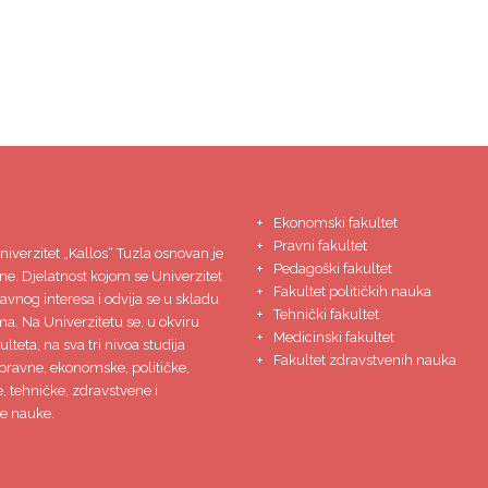
Ekonomski fakultet
Pravni fakultet
niverzitet
„Kallos“ Tuzla
osnovan je
Pedagoški fakultet
ne. Djelatnost kojom se Univerzitet
Fakultet političkih nauka
javnog interesa i odvija se u skladu
Tehnički fakultet
ma. Na Univerzitetu se, u okviru
Medicinski fakultet
lteta, na sva tri nivoa studija
Fakultet zdravstvenih nauka
pravne, ekonomske, političke,
 tehničke, zdravstvene i
e nauke.