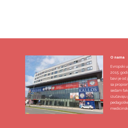
O nama
Evropski u
2015. godi
bavi je od 
sa propisi
sedam faku
izučavaju 
pedagoške,
medicinsk