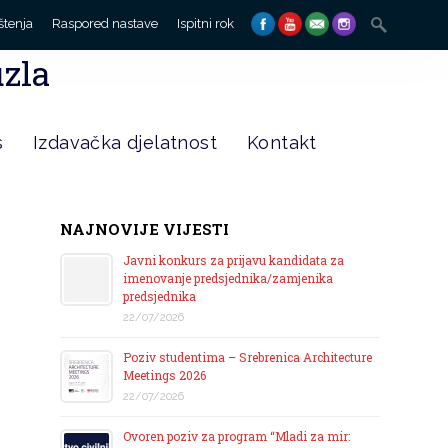
Search
štenja
Raspored nastave
Ispitni rok
for:
uzla
s
Izdavačka djelatnost
Kontakt
NAJNOVIJE VIJESTI
Javni konkurs za prijavu kandidata za
imenovanje predsjednika/zamjenika
predsjednika
22/07/2026
Poziv studentima – Srebrenica Architecture
Meetings 2026
22/07/2026
Ovoren poziv za program “Mladi za mir: