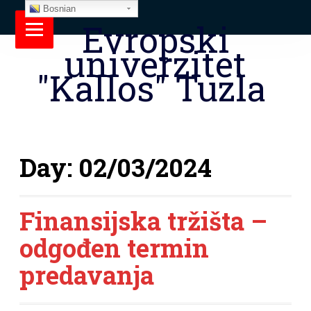
Bosnian
Evropski
univerzitet
"Kallos" Tuzla
Day:
02/03/2024
Finansijska tržišta –
odgođen termin
predavanja