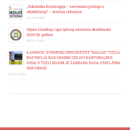
„Onkološka fizioterapija – savremeni pristupi u
rehabilitaciji“ – stručna radionica
05/05/2026
Ovjera zimskog i upis ljetnog semestra akademske
2025/26. godine
06/01/2026
AJANOVIĆ: EVROPSKI UNIVERZITET “KALLOS” TUZLA
NASTAVLJA RAD SHODNO ODLUCI KANTONALNOG
SUDA U TUZLI KOJOM JE ZABRANA RADA STAVLJENA
VAN SNAGE
03/12/2025