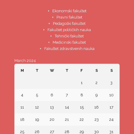
Ekonomski fakultet
Pravni fakultet
Pedagoški fakultet
Fakultet političkih nauka
Tehnički fakultet
Medicinski fakultet
Fakultet zdravstvenih nauka
March 2024
M
T
W
T
F
S
S
1
2
3
4
5
6
7
8
9
10
11
12
13
14
15
16
17
18
19
20
21
22
23
24
25
26
27
28
29
30
31