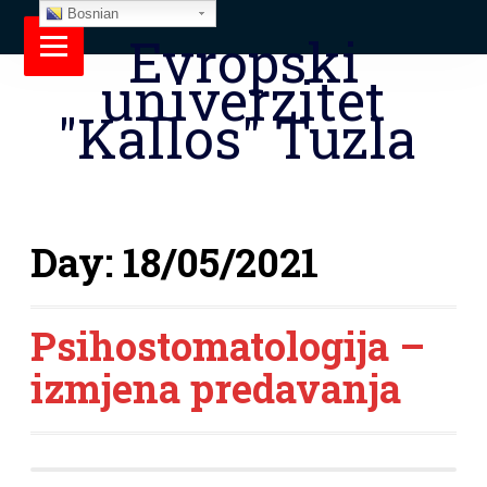
Bosnian
Evropski
univerzitet
"Kallos" Tuzla
Day:
18/05/2021
Psihostomatologija –
izmjena predavanja