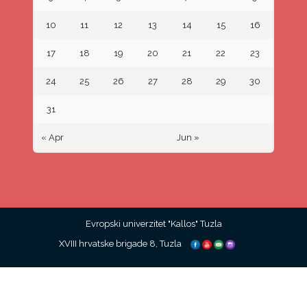
10
11
12
13
14
15
16
17
18
19
20
21
22
23
24
25
26
27
28
29
30
31
« Apr
Jun »
Evropski univerzitet "Kallos" Tuzla
XVIII hrvatske brigade 8, Tuzla