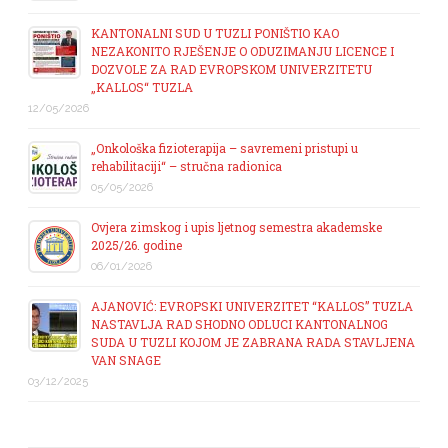
KANTONALNI SUD U TUZLI PONIŠTIO KAO
NEZAKONITO RJEŠENJE O ODUZIMANJU LICENCE I
DOZVOLE ZA RAD EVROPSKOM UNIVERZITETU
„KALLOS“ TUZLA
12/05/2026
„Onkološka fizioterapija – savremeni pristupi u
rehabilitaciji“ – stručna radionica
05/05/2026
Ovjera zimskog i upis ljetnog semestra akademske
2025/26. godine
06/01/2026
AJANOVIĆ: EVROPSKI UNIVERZITET “KALLOS” TUZLA
NASTAVLJA RAD SHODNO ODLUCI KANTONALNOG
SUDA U TUZLI KOJOM JE ZABRANA RADA STAVLJENA
VAN SNAGE
03/12/2025