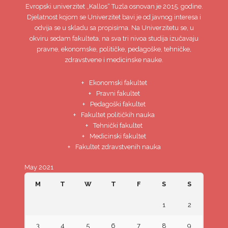
Evropski univerzitet
„Kallos“ Tuzla
osnovan je 2015. godine.
Djelatnost kojom se Univerzitet bavi je od javnog interesa i
odvija se u skladu sa propisima. Na Univerzitetu se, u
okviru sedam fakulteta, na sva tri nivoa studija izučavaju
pravne, ekonomske, političke, pedagoške, tehničke,
zdravstvene i medicinske nauke.
Ekonomski fakultet
Pravni fakultet
Pedagoški fakultet
Fakultet političkih nauka
Tehnički fakultet
Medicinski fakultet
Fakultet zdravstvenih nauka
May 2021
M
T
W
T
F
S
S
1
2
3
4
5
6
7
8
9