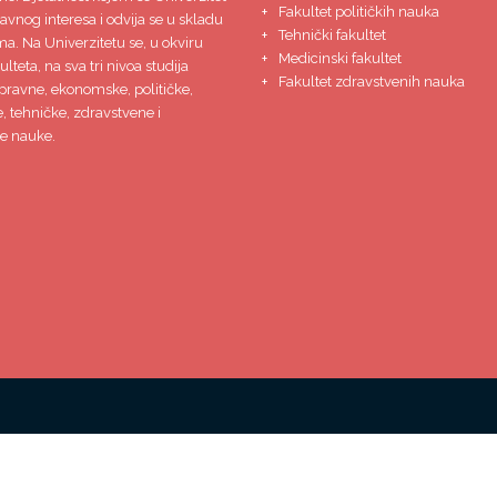
Fakultet političkih nauka
javnog interesa i odvija se u skladu
Tehnički fakultet
ma. Na Univerzitetu se, u okviru
Medicinski fakultet
lteta, na sva tri nivoa studija
Fakultet zdravstvenih nauka
pravne, ekonomske, političke,
 tehničke, zdravstvene i
e nauke.