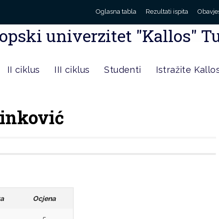
Oglasna tabla
Rezultati ispita
Obavje
opski univerzitet "Kallos" T
II ciklus
III ciklus
Studenti
Istražite Kallo
rinković
va
Ocjena