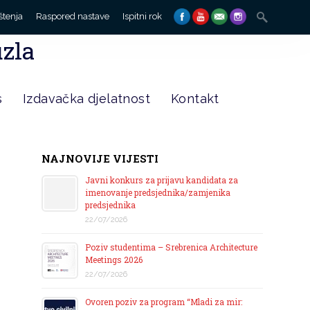
Search
štenja
Raspored nastave
Ispitni rok
for:
uzla
s
Izdavačka djelatnost
Kontakt
NAJNOVIJE VIJESTI
Javni konkurs za prijavu kandidata za
imenovanje predsjednika/zamjenika
predsjednika
22/07/2026
Poziv studentima – Srebrenica Architecture
Meetings 2026
22/07/2026
Ovoren poziv za program “Mladi za mir: