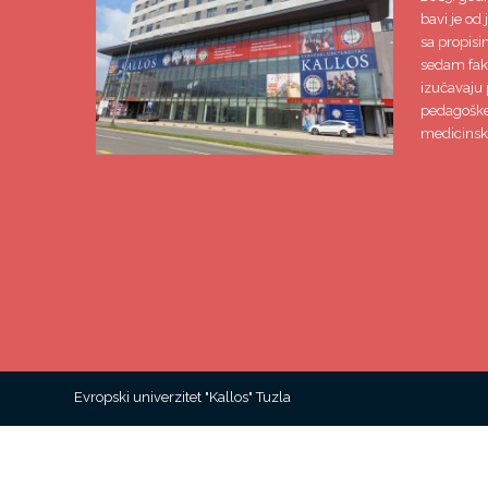
bavi je od 
sa propisi
sedam faku
izučavaju 
pedagoške,
medicinsk
Evropski univerzitet "Kallos" Tuzla