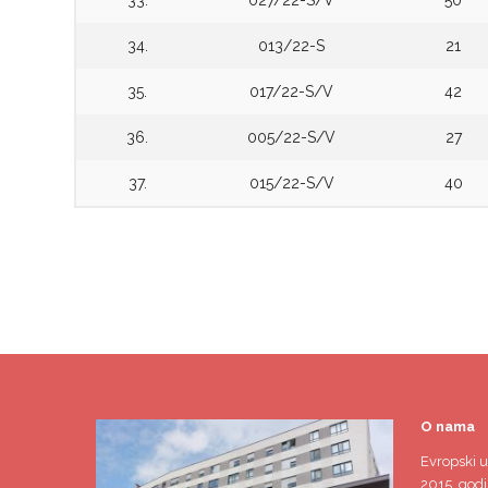
33.
027/22-S/V
50
34.
013/22-S
21
35.
017/22-S/V
42
36.
005/22-S/V
27
37.
015/22-S/V
40
O nama
Evropski u
2015. godi