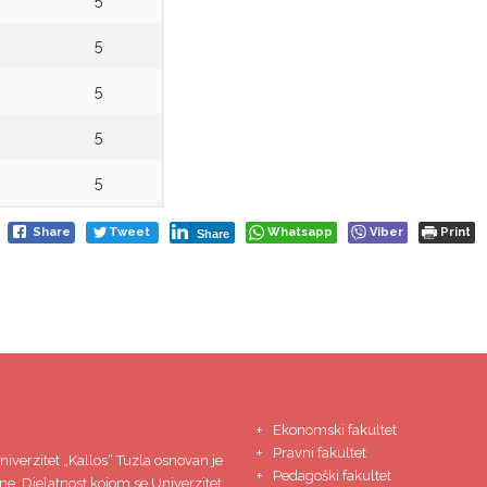
5
5
5
5
5
Share
Tweet
Whatsapp
Viber
Print
Share
Ekonomski fakultet
Pravni fakultet
niverzitet
„Kallos“ Tuzla
osnovan je
Pedagoški fakultet
ne. Djelatnost kojom se Univerzitet