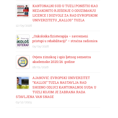
KANTONALNI SUD U TUZLI PONIŠTIO KAO
NEZAKONITO RJEŠENJE O ODUZIMANJU
LICENCE I DOZVOLE ZA RAD EVROPSKOM
UNIVERZITETU „KALLOS“ TUZLA
12/05/2026
„Onkološka fizioterapija – savremeni
pristupi u rehabilitaciji“ – stručna radionica
05/05/2026
Ovjera zimskog i upis ljetnog semestra
akademske 2025/26. godine
06/01/2026
AJANOVIĆ: EVROPSKI UNIVERZITET
“KALLOS” TUZLA NASTAVLJA RAD
SHODNO ODLUCI KANTONALNOG SUDA U
TUZLI KOJOM JE ZABRANA RADA
STAVLJENA VAN SNAGE
03/12/2025