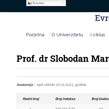
Bosnian
Evr
Početna
O Univerzitetu
I ciklus
Prof. dr Slobodan Ma
Anatomija
– ispit održan 20.01.2023. godine.
Redni broj
Broj indeksa
Broj bodo