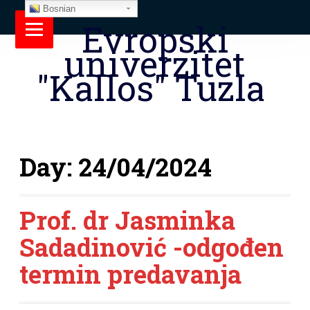
Bosnian
Evropski
univerzitet
"Kallos" Tuzla
Day:
24/04/2024
Prof. dr Jasminka
Sadadinović -odgođen
termin predavanja