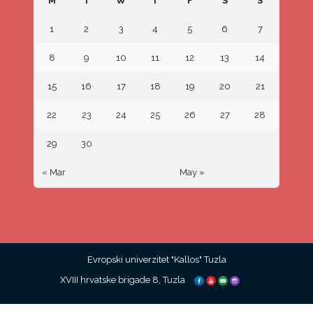
M
T
W
T
F
S
S
1
2
3
4
5
6
7
8
9
10
11
12
13
14
15
16
17
18
19
20
21
22
23
24
25
26
27
28
29
30
« Mar
May »
Evropski univerzitet "Kallos" Tuzla
XVIII hrvatske brigade 8, Tuzla