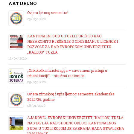
AKTUELNO
Ovjera ljetnog semestra!
25/05/2026
KANTONALNI SUD U TUZLI PONIŠTIO KAO
NEZAKONITO RJEŠENJE O ODUZIMANJU LICENCE I
DOZVOLE ZA RAD EVROPSKOM UNIVERZITETU
„KALLOS“ TUZLA
12/05/2026
„Onkološka fizioterapija – savremeni pristupi u
rehabilitaciji“ – stručna radionica
05/05/2026
Ovjera zimskog i upis ljetnog semestra akademske
2025/26. godine
06/01/2026
AJANOVIĆ: EVROPSKI UNIVERZITET “KALLOS” TUZLA
NASTAVLJA RAD SHODNO ODLUCI KANTONALNOG
SUDA U TUZLI KOJOM JE ZABRANA RADA STAVLJENA
VAN SNAGE