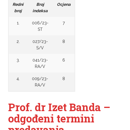
Redni
Broj
Ocjena
broj
indeksa
1.
006/23-
7
ST
2.
027/23-
8
S/V
3.
041/23-
6
RA/V
4.
009/23-
8
RA/V
Prof. dr Izet Banda –
odgođeni termini
predavanja