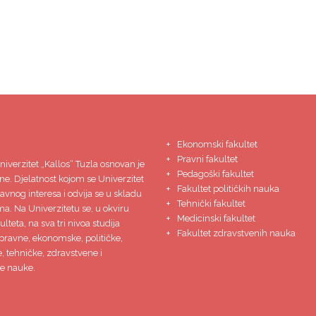
Ekonomski fakultet
Pravni fakultet
niverzitet
„Kallos“ Tuzla
osnovan je
Pedagoški fakultet
ne. Djelatnost kojom se Univerzitet
Fakultet političkih nauka
javnog interesa i odvija se u skladu
Tehnički fakultet
ma. Na Univerzitetu se, u okviru
Medicinski fakultet
lteta, na sva tri nivoa studija
Fakultet zdravstvenih nauka
pravne, ekonomske, političke,
 tehničke, zdravstvene i
e nauke.