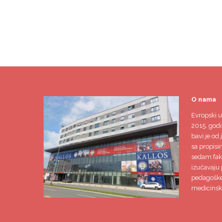
O nama
Evropski u
2015. godi
bavi je od 
sa propisi
sedam faku
izučavaju 
pedagoške,
medicinsk