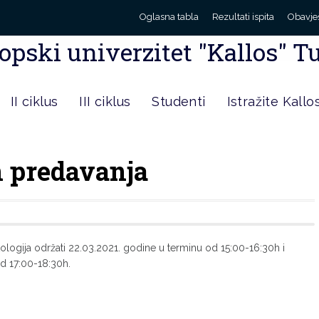
Oglasna tabla
Rezultati ispita
Obavje
opski univerzitet "Kallos" T
II ciklus
III ciklus
Studenti
Istražite Kallo
n predavanja
ologija održati 22.03.2021. godine u terminu od 15:00-16:30h i
d 17:00-18:30h.