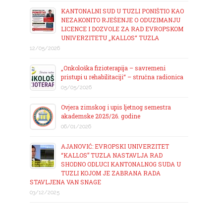
KANTONALNI SUD U TUZLI PONIŠTIO KAO
NEZAKONITO RJEŠENJE O ODUZIMANJU
LICENCE I DOZVOLE ZA RAD EVROPSKOM
UNIVERZITETU „KALLOS“ TUZLA
12/05/2026
„Onkološka fizioterapija – savremeni
pristupi u rehabilitaciji“ – stručna radionica
05/05/2026
Ovjera zimskog i upis ljetnog semestra
akademske 2025/26. godine
06/01/2026
AJANOVIĆ: EVROPSKI UNIVERZITET
“KALLOS” TUZLA NASTAVLJA RAD
SHODNO ODLUCI KANTONALNOG SUDA U
TUZLI KOJOM JE ZABRANA RADA
STAVLJENA VAN SNAGE
03/12/2025