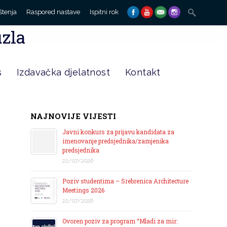
Search
štenja
Raspored nastave
Ispitni rok
for:
uzla
s
Izdavačka djelatnost
Kontakt
NAJNOVIJE VIJESTI
Javni konkurs za prijavu kandidata za
imenovanje predsjednika/zamjenika
predsjednika
22/07/2026
Poziv studentima – Srebrenica Architecture
Meetings 2026
22/07/2026
Ovoren poziv za program “Mladi za mir: