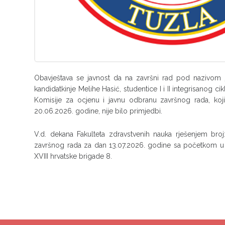
Obavještava se javnost da na završni rad pod nazivom
kandidatkinje Melihe Hasić, studentice I i II integrisanog c
Komisije za ocjenu i javnu odbranu završnog rada, koj
20.06.2026. godine, nije bilo primjedbi.
V.d. dekana Fakulteta zdravstvenih nauka rješenjem br
završnog rada za dan 13.07.2026. godine sa početkom u 15:
XVIII hrvatske brigade 8.