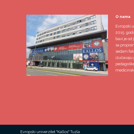
O nama
Evropski u
2015. godi
bavi je od 
sa propisi
sedam faku
izučavaju 
pedagoške,
medicinsk
Evropski univerzitet "Kallos" Tuzla