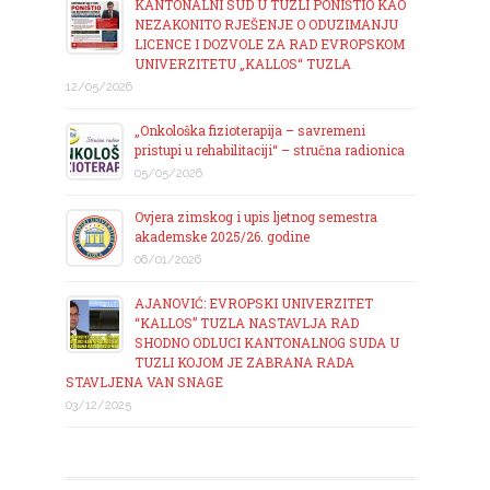
KANTONALNI SUD U TUZLI PONIŠTIO KAO
NEZAKONITO RJEŠENJE O ODUZIMANJU
LICENCE I DOZVOLE ZA RAD EVROPSKOM
UNIVERZITETU „KALLOS“ TUZLA
12/05/2026
„Onkološka fizioterapija – savremeni
pristupi u rehabilitaciji“ – stručna radionica
05/05/2026
Ovjera zimskog i upis ljetnog semestra
akademske 2025/26. godine
06/01/2026
AJANOVIĆ: EVROPSKI UNIVERZITET
“KALLOS” TUZLA NASTAVLJA RAD
SHODNO ODLUCI KANTONALNOG SUDA U
TUZLI KOJOM JE ZABRANA RADA
STAVLJENA VAN SNAGE
03/12/2025