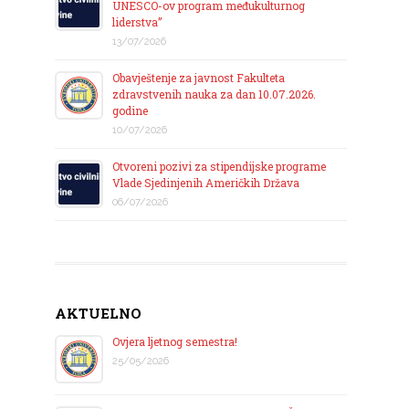
UNESCO-ov program međukulturnog
liderstva”
13/07/2026
Obavještenje za javnost Fakulteta
zdravstvenih nauka za dan 10.07.2026.
godine
10/07/2026
Otvoreni pozivi za stipendijske programe
Vlade Sjedinjenih Američkih Država
06/07/2026
AKTUELNO
Ovjera ljetnog semestra!
25/05/2026