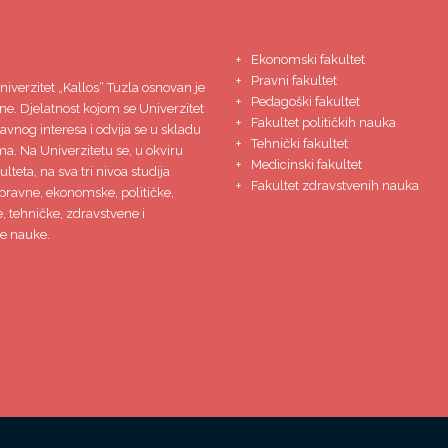
Ekonomski fakultet
Pravni fakultet
niverzitet
„Kallos“ Tuzla
osnovan je
Pedagoški fakultet
ne. Djelatnost kojom se Univerzitet
Fakultet političkih nauka
javnog interesa i odvija se u skladu
Tehnički fakultet
ma. Na Univerzitetu se, u okviru
Medicinski fakultet
lteta, na sva tri nivoa studija
Fakultet zdravstvenih nauka
pravne, ekonomske, političke,
 tehničke, zdravstvene i
e nauke.