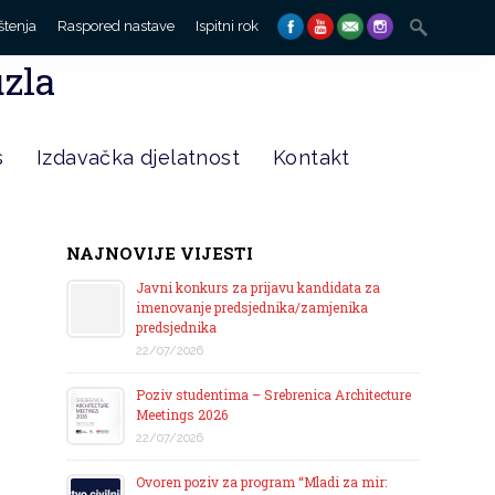
Search
štenja
Raspored nastave
Ispitni rok
for:
uzla
s
Izdavačka djelatnost
Kontakt
NAJNOVIJE VIJESTI
Javni konkurs za prijavu kandidata za
imenovanje predsjednika/zamjenika
predsjednika
22/07/2026
Poziv studentima – Srebrenica Architecture
Meetings 2026
22/07/2026
Ovoren poziv za program “Mladi za mir: