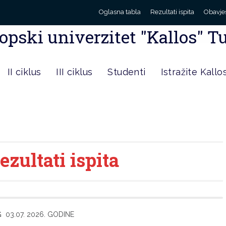
Oglasna tabla
Rezultati ispita
Obavje
opski univerzitet "Kallos" T
II ciklus
III ciklus
Studenti
Istražite Kallo
ezultati ispita
 03.07. 2026. GODINE