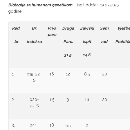
Biologija sa humanom genetikom
– ispit održan 19.07.2023.
godine.
Red.
Br.
Prva
Druga
Završni
Sem.
Vježb
parc
br
indeksa
Parc.
Ispit
rad.
Praktič
31.5.
14.6.
1.
019-22-
16
12
8,5
20
S
2.
020-
1,5
9
16
20
22-S
3.
044-
18
5,5
0