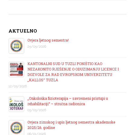
AKTUELNO
Ovjera ljetnog semestra!
25/05/2026
KANTONALNI SUD U TUZLI PONIŠTIO KAO
NEZAKONITO RJEŠENJE O ODUZIMANJU LICENCE I
DOZVOLE ZA RAD EVROPSKOM UNIVERZITETU
„KALLOS“ TUZLA
12/05/2026
„Onkološka fizioterapija – savremeni pristupi u
rehabilitaciji“ – stručna radionica
05/05/2026
Ovjera zimskog i upis ljetnog semestra akademske
2025/26. godine
06/01/2026