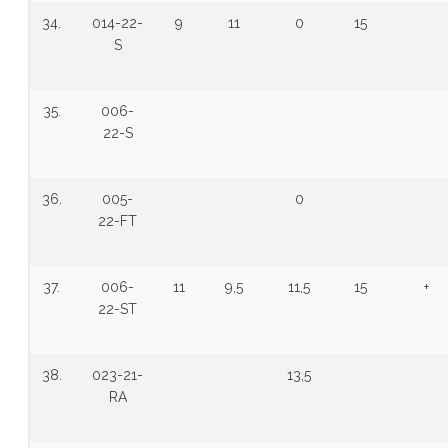
34.
014-22-
9
11
0
15
S
35.
006-
22-S
36.
005-
0
22-FT
37.
006-
11
9,5
11,5
15
+
22-ST
38.
023-21-
13,5
RA