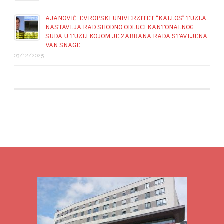
AJANOVIĆ: EVROPSKI UNIVERZITET “KALLOS” TUZLA
NASTAVLJA RAD SHODNO ODLUCI KANTONALNOG
SUDA U TUZLI KOJOM JE ZABRANA RADA STAVLJENA
VAN SNAGE
03/12/2025