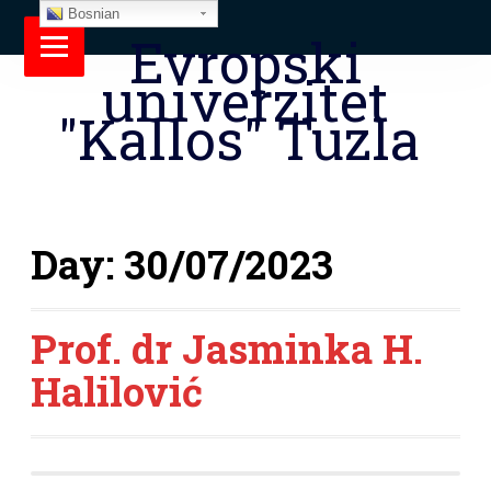
Bosnian
Evropski
univerzitet
"Kallos" Tuzla
Day:
30/07/2023
Prof. dr Jasminka H.
Halilović