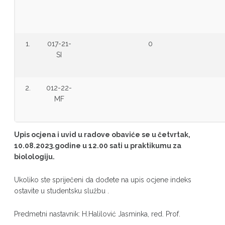
1.
017-21-
0
SI
2.
012-22-
MF
Upis ocjena i uvid u radove obaviće se u četvrtak,
10.08.2023.godine u 12.00 sati u praktikumu za
biolologiju.
Ukoliko ste spriječeni da dođete na upis ocjene indeks
ostavite u studentsku službu .
Predmetni nastavnik: H.Halilović Jasminka, red. Prof.