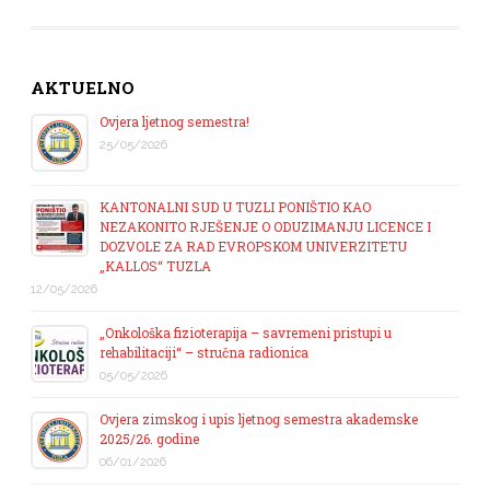
AKTUELNO
Ovjera ljetnog semestra!
25/05/2026
KANTONALNI SUD U TUZLI PONIŠTIO KAO
NEZAKONITO RJEŠENJE O ODUZIMANJU LICENCE I
DOZVOLE ZA RAD EVROPSKOM UNIVERZITETU
„KALLOS“ TUZLA
12/05/2026
„Onkološka fizioterapija – savremeni pristupi u
rehabilitaciji“ – stručna radionica
05/05/2026
Ovjera zimskog i upis ljetnog semestra akademske
2025/26. godine
06/01/2026