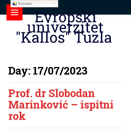
Bosnian
Evropski
univerzitet
"Kallos" Tuzla
Day:
17/07/2023
Prof. dr Slobodan
Marinković – ispitni
rok