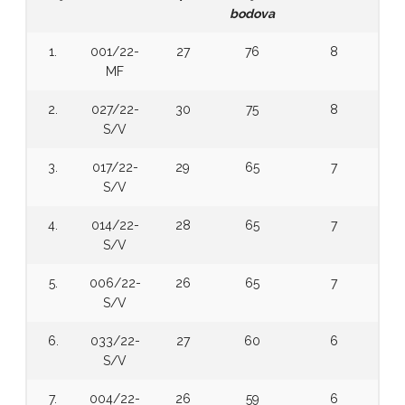
bodova
1.
001/22-
27
76
8
MF
2.
027/22-
30
75
8
S/V
3.
017/22-
29
65
7
S/V
4.
014/22-
28
65
7
S/V
5.
006/22-
26
65
7
S/V
6.
033/22-
27
60
6
S/V
7.
004/22-
26
59
6