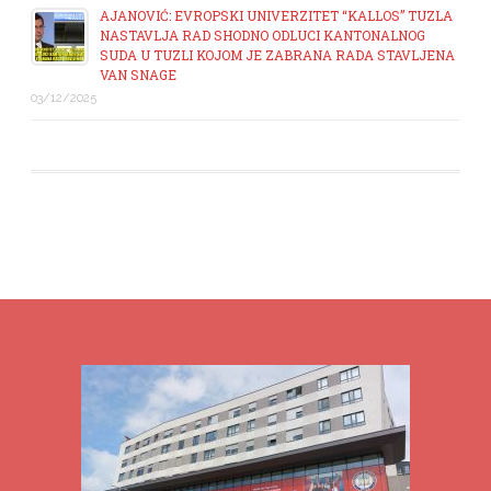
AJANOVIĆ: EVROPSKI UNIVERZITET “KALLOS” TUZLA
NASTAVLJA RAD SHODNO ODLUCI KANTONALNOG
SUDA U TUZLI KOJOM JE ZABRANA RADA STAVLJENA
VAN SNAGE
03/12/2025