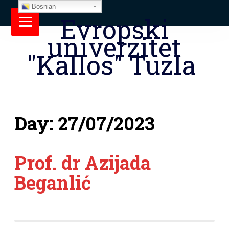
Bosnian
Evropski
univerzitet
"Kallos" Tuzla
Day:
27/07/2023
Prof. dr Azijada
Beganlić