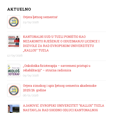
AKTUELNO
Ovjera ljetnog semestra!
25/05/2026
KANTONALNI SUD U TUZLI PONIŠTIO KAO
NEZAKONITO RJEŠENJE O ODUZIMANJU LICENCE I
DOZVOLE ZA RAD EVROPSKOM UNIVERZITETU
„KALLOS“ TUZLA
12/05/2026
„Onkološka fizioterapija – savremeni pristupi u
rehabilitaciji“ – stručna radionica
05/05/2026
Ovjera zimskog i upis ljetnog semestra akademske
2025/26. godine
06/01/2026
AJANOVIĆ: EVROPSKI UNIVERZITET “KALLOS” TUZLA
NASTAVLJA RAD SHODNO ODLUCI KANTONALNOG