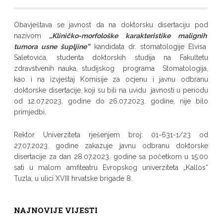
Obavještava se javnost da na doktorsku disertaciju pod
nazivom
,,Kliničko-morfološke karakteristike malignih
tumora usne šupljine”
kandidata dr. stomatologije Elvisa
Saletovića, studenta doktorskih studija na Fakultetu
zdravstvenih nauka, studijskog programa Stomatologija,
kao i na izvještaj Komisije za ocjenu i javnu odbranu
doktorske disertacije, koji su bili na uvidu javnosti u periodu
od 12.07.2023. godine do 26.07.2023. godine, nije bilo
primjedbi.
Rektor Univerziteta rješenjem broj: 01-631-1/23 od
27.07.2023. godine zakazuje javnu odbranu doktorske
disertacije za dan 28.07.2023. godine sa početkom u 15:00
sati u malom amfiteatru Evropskog univerziteta „Kallos“
Tuzla, u ulici XVIII hrvatske brigade 8.
NAJNOVIJE VIJESTI