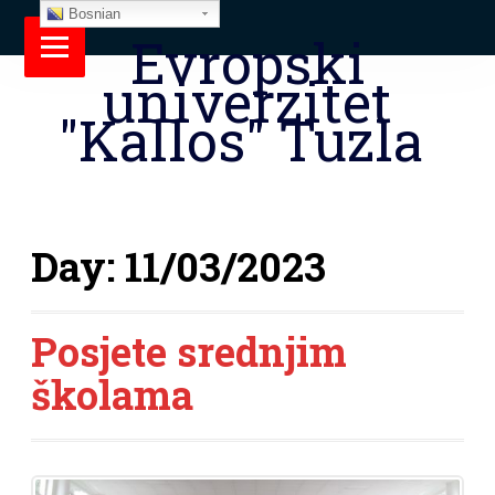
Bosnian
Evropski
univerzitet
"Kallos" Tuzla
Day:
11/03/2023
Posjete srednjim
školama