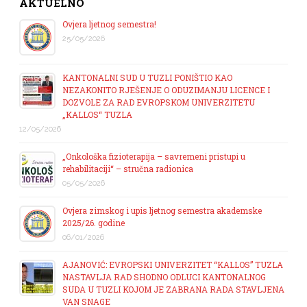
AKTUELNO
Ovjera ljetnog semestra!
25/05/2026
KANTONALNI SUD U TUZLI PONIŠTIO KAO
NEZAKONITO RJEŠENJE O ODUZIMANJU LICENCE I
DOZVOLE ZA RAD EVROPSKOM UNIVERZITETU
„KALLOS“ TUZLA
12/05/2026
„Onkološka fizioterapija – savremeni pristupi u
rehabilitaciji“ – stručna radionica
05/05/2026
Ovjera zimskog i upis ljetnog semestra akademske
2025/26. godine
06/01/2026
AJANOVIĆ: EVROPSKI UNIVERZITET “KALLOS” TUZLA
NASTAVLJA RAD SHODNO ODLUCI KANTONALNOG
SUDA U TUZLI KOJOM JE ZABRANA RADA STAVLJENA
VAN SNAGE