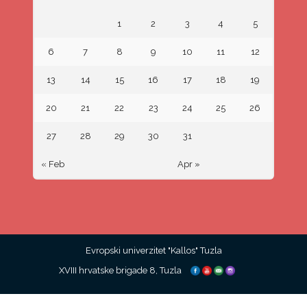
1
2
3
4
5
6
7
8
9
10
11
12
13
14
15
16
17
18
19
20
21
22
23
24
25
26
27
28
29
30
31
« Feb
Apr »
Evropski univerzitet "Kallos" Tuzla
XVIII hrvatske brigade 8, Tuzla