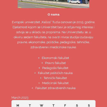
O nama
Evropski univerzitet
„Kallos“ Tuzla
osnovan je 2015. godine.
Djelatnost kojom se Univerzitet bavi je od javnog interesa i
odvija se u skladu sa propisima. Na Univerzitetu se, u
okviru sedam fakulteta, na sva tri nivoa studija izučavaju
pravne, ekonomske, političke, pedagoške, tehničke,
zdravstvene i medicinske nauke.
Ekonomski fakultet
Pravni fakultet
Pedagoški fakultet
Fakultet političkih nauka
Tehnički fakultet
Medicinski fakultet
Fakultet zdravstvenih nauka
March 2023
M
T
W
T
F
S
S