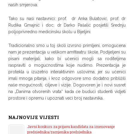
naših smjerova.
Tako su naši nastavnici: prof. dr Anka Bulatović, prof. dr
Rudika Gmajnić i doc. dr Darko Pašalić posjetili Srednju
poljoprivredno medicinsku školu u Bijeljini.
Tradicionalno smo u toj školi izvrsno primljeni, omogućena
nam je prezentacija u velikom amfiteatru škole. Podijeljeni su
pisani materijali, kako bi učenici mogli sa roditeljima
raspraviti o mogućnostima koje nudimo. Prezentacija je
protekla u izuzetno interaktivnim uslovima, jer su učenici
imali mnoga pitanja, i kroz odgovore smo dodatno približili
naše mogućnosti, ciljeve i vizije. Dogovoren je i novi susret
na „Danima otvorenih vrata“ kada će budući studenti vidjeti
prostore i opremu i upoznati veći broj nastavnika.
NAJNOVIJE VIJESTI
Javni konkurs za prijavu kandidata za imenovanje
predsjednika/zamjenika predsjednika