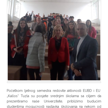
Početkom ljetnog semestra redovite aktivnosti EUBD i EU
„Kallos“ Tuzla su posjete srednjim školama sa ciljem da
prezentiramo naše Univerzitete, približimo budućim
studentima mogućnosti nastavka školovanja na nekom od