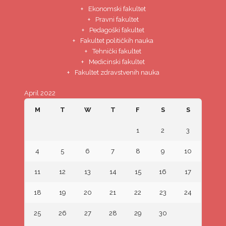
Ekonomski fakultet
Pravni fakultet
Pedagoški fakultet
Fakultet političkih nauka
Tehnički fakultet
Medicinski fakultet
Fakultet zdravstvenih nauka
April 2022
M
T
W
T
F
S
S
1
2
3
4
5
6
7
8
9
10
11
12
13
14
15
16
17
18
19
20
21
22
23
24
25
26
27
28
29
30