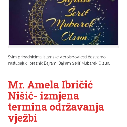
Svim pripadnicima islamske vjeroispovijesti čestitamo
nastupajući praznik Bajram. Bajram Šerif Mubarek Olsun.
Mr. Amela Ibričić
Nišić- izmjena
termina održavanja
vježbi