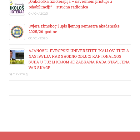
„Onkološka fizioterapija – savremeni pristupi u
rehabilitaciji“ – stručna radionica
05/05/2026
Ovjera zimskog i upis ljetnog semestra akademske
2025/26. godine
06/01/2026
AJANOVIĆ: EVROPSKI UNIVERZITET “KALLOS” TUZLA
NASTAVLJA RAD SHODNO ODLUCI KANTONALNOG
SUDA U TUZLI KOJOM JE ZABRANA RADA STAVLJENA
VAN SNAGE
03/12/2025