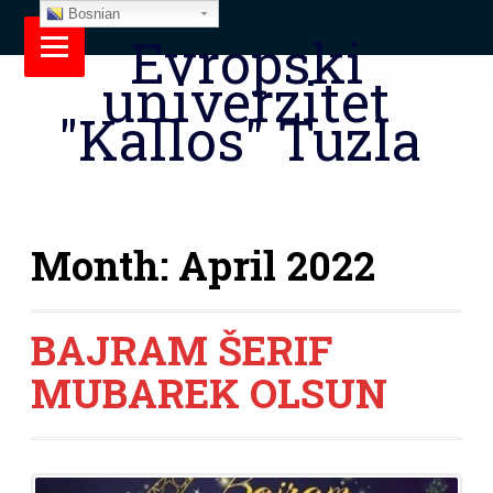
Bosnian
Evropski
univerzitet
"Kallos" Tuzla
Month:
April 2022
BAJRAM ŠERIF
MUBAREK OLSUN