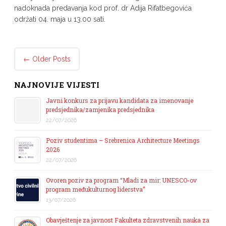
nadoknada predavanja kod prof. dr Adija Rifatbegovića
održati 04. maja u 13.00 sati.
Post navigation
←
Older Posts
NAJNOVIJE VIJESTI
Javni konkurs za prijavu kandidata za imenovanje
predsjednika/zamjenika predsjednika
22/07/2026
Poziv studentima – Srebrenica Architecture Meetings
2026
22/07/2026
Ovoren poziv za program “Mladi za mir: UNESCO-ov
program međukulturnog liderstva”
13/07/2026
Obavještenje za javnost Fakulteta zdravstvenih nauka za