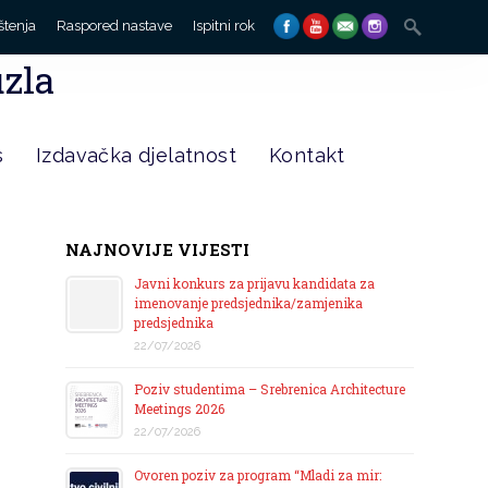
Search
štenja
Raspored nastave
Ispitni rok
for:
uzla
s
Izdavačka djelatnost
Kontakt
NAJNOVIJE VIJESTI
Javni konkurs za prijavu kandidata za
imenovanje predsjednika/zamjenika
predsjednika
22/07/2026
Poziv studentima – Srebrenica Architecture
Meetings 2026
22/07/2026
Ovoren poziv za program “Mladi za mir: