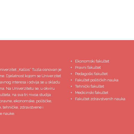
Ekonomski fakultet
Pravni fakultet
niverzitet
„Kallos“ Tuzla
osnovan je
Pedagoški fakultet
ne. Djelatnost kojom se Univerzitet
Fakultet političkih nauka
javnog interesa i odvija se u skladu
Tehnički fakultet
ma. Na Univerzitetu se, u okviru
Medicinski fakultet
lteta, na sva tri nivoa studija
Fakultet zdravstvenih nauka
pravne, ekonomske, političke,
 tehničke, zdravstvene i
e nauke.