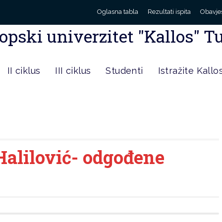
Oglasna tabla
Rezultati ispita
Obavje
opski univerzitet "Kallos" T
II ciklus
III ciklus
Studenti
Istražite Kallo
Halilović- odgođene