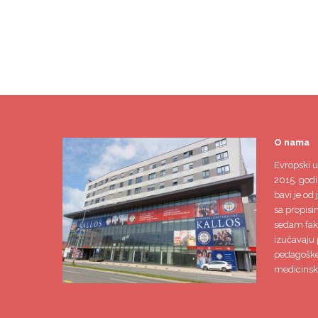
O nama
Evropski u
2015. godi
bavi je od 
sa propisi
sedam faku
izučavaju 
pedagoške,
medicinsk