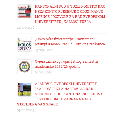
KANTONALNI SUD U TUZLI PONIŠTIO KAO
NEZAKONITO RJEŠENJE O ODUZIMANJU
LICENCE I DOZVOLE ZA RAD EVROPSKOM
UNIVERZITETU „KALLOS“ TUZLA
12/05/2026
„Onkološka fizioterapija – savremeni
pristupi u rehabilitaciji“ – stručna radionica
05/05/2026
Ovjera zimskog i upis ljetnog semestra
akademske 2025/26. godine
06/01/2026
AJANOVIĆ: EVROPSKI UNIVERZITET
“KALLOS” TUZLA NASTAVLJA RAD
SHODNO ODLUCI KANTONALNOG SUDA U
TUZLI KOJOM JE ZABRANA RADA
STAVLJENA VAN SNAGE
03/12/2025