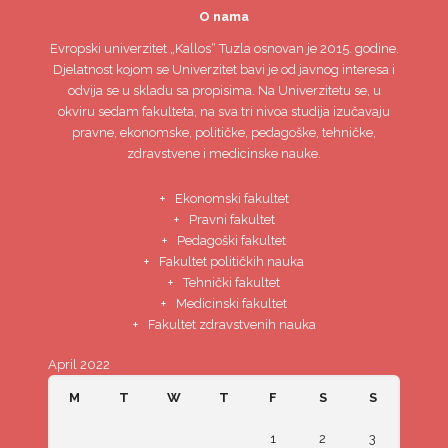
O nama
Evropski univerzitet
„Kallos“ Tuzla
osnovan je 2015. godine.
Djelatnost kojom se Univerzitet bavi je od javnog interesa i
odvija se u skladu sa propisima. Na Univerzitetu se, u
okviru sedam fakulteta, na sva tri nivoa studija izučavaju
pravne, ekonomske, političke, pedagoške, tehničke,
zdravstvene i medicinske nauke.
Ekonomski fakultet
Pravni fakultet
Pedagoški fakultet
Fakultet političkih nauka
Tehnički fakultet
Medicinski fakultet
Fakultet zdravstvenih nauka
April 2022
M
T
W
T
F
S
S
1
2
3