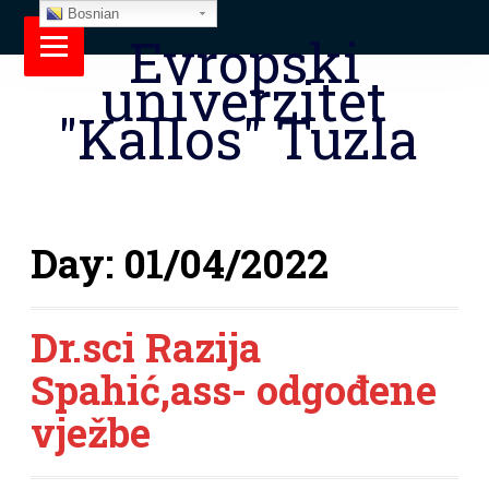
Bosnian
Evropski
univerzitet
"Kallos" Tuzla
Day:
01/04/2022
Dr.sci Razija
Spahić,ass- odgođene
vježbe