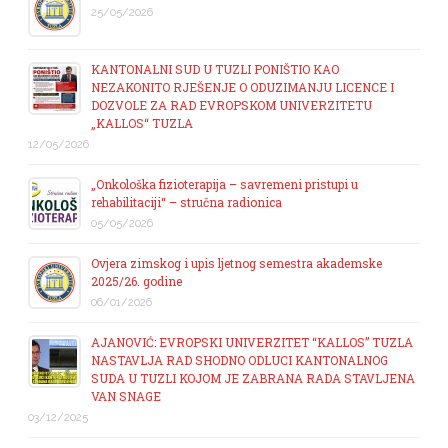
25/05/2026
KANTONALNI SUD U TUZLI PONIŠTIO KAO
NEZAKONITO RJEŠENJE O ODUZIMANJU LICENCE I
DOZVOLE ZA RAD EVROPSKOM UNIVERZITETU
„KALLOS“ TUZLA
12/05/2026
„Onkološka fizioterapija – savremeni pristupi u
rehabilitaciji“ – stručna radionica
05/05/2026
Ovjera zimskog i upis ljetnog semestra akademske
2025/26. godine
06/01/2026
AJANOVIĆ: EVROPSKI UNIVERZITET “KALLOS” TUZLA
NASTAVLJA RAD SHODNO ODLUCI KANTONALNOG
SUDA U TUZLI KOJOM JE ZABRANA RADA STAVLJENA
VAN SNAGE
03/12/2025