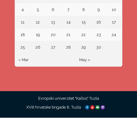
4
5
6
7
8
9
10
11
12
13
14
15
16
17
18
19
20
21
22
23
24
25
26
27
28
29
30
« Mar
May »
Evropski univerzitet "Kallos" Tuzla
XVIII hrvatske brigade 8, Tuzla