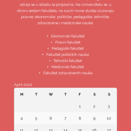
odvija se u skladu sa propisima. Na Univerzitetu se, u
okviru sedam fakulteta, na sva tri nivoa studija izučavaju
pravne, ekonomske, političke, pedagoške, tehničke,
zdravstvene i medicinske nauke.
Ekonomski fakultet
Pravni fakultet
Pedagoški fakultet
Fakultet političkih nauka
Tehnički fakultet
Medicinski fakultet
Fakultet zdravstvenih nauka
April 2022
M
T
W
T
F
S
S
1
2
3
4
5
6
7
8
9
10
11
12
13
14
15
16
17