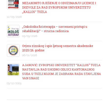
NEZAKONITO RJEŠENJE O ODUZIMANJU LICENCE I
DOZVOLE ZA RAD EVROPSKOM UNIVERZITETU
„KALLOS“ TUZLA
12/05/2026
„Onkološka fizioterapija – savremeni pristupi u
rehabilitaciji“ – stručna radionica
05/05/2026
Ovjera zimskog i upis ljetnog semestra akademske
2025/26. godine
06/01/2026
AJANOVIĆ: EVROPSKI UNIVERZITET “KALLOS” TUZLA
NASTAVLJA RAD SHODNO ODLUCI KANTONALNOG
SUDA U TUZLI KOJOM JE ZABRANA RADA STAVLJENA
VAN SNAGE
03/12/2025