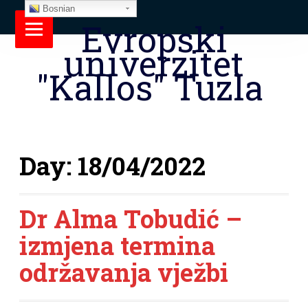
Bosnian
Evropski
univerzitet
"Kallos" Tuzla
Day:
18/04/2022
Dr Alma Tobudić –
izmjena termina
održavanja vježbi