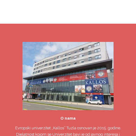
O nama
Evropski univerzitet
„Kallos“ Tuzla
osnovan je 2015. godine.
Djelatnost kojom se Univerzitet bavi je od javnog interesa i