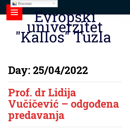
Bosnian
Evropski
univerzitet
"Kallos" Tuzla
Day:
25/04/2022
Prof. dr Lidija
Vučičević – odgođena
predavanja