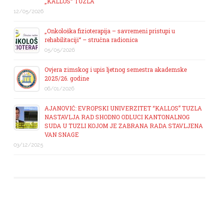
„KALLOS“ TUZLA
12/05/2026
„Onkološka fizioterapija – savremeni pristupi u
rehabilitaciji“ – stručna radionica
05/05/2026
Ovjera zimskog i upis ljetnog semestra akademske
2025/26. godine
06/01/2026
AJANOVIĆ: EVROPSKI UNIVERZITET “KALLOS” TUZLA
NASTAVLJA RAD SHODNO ODLUCI KANTONALNOG
SUDA U TUZLI KOJOM JE ZABRANA RADA STAVLJENA
VAN SNAGE
03/12/2025