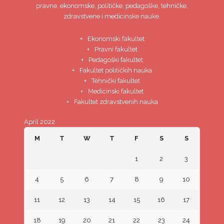
pravne, ekonomske, političke, pedagoške, tehničke,
zdravstvene i medicinske nauke.
Ekonomski fakultet
Pravni fakultet
Pedagoški fakultet
Fakultet političkih nauka
Tehnički fakultet
Medicinski fakultet
Fakultet zdravstvenih nauka
April 2022
M
T
W
T
F
S
S
1
2
3
4
5
6
7
8
9
10
11
12
13
14
15
16
17
18
19
20
21
22
23
24