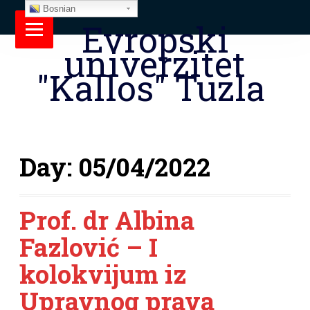
Bosnian
Evropski
univerzitet
"Kallos" Tuzla
Day:
05/04/2022
Prof. dr Albina
Fazlović – I
kolokvijum iz
Upravnog prava