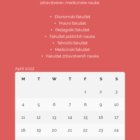
zdravstvene i medicinske nauke.
Ekonomski fakultet
Pravni fakultet
Pedagoški fakultet
Fakultet političkih nauka
Tehnički fakultet
Medicinski fakultet
Fakultet zdravstvenih nauka
April 2022
M
T
W
T
F
S
S
1
2
3
4
5
6
7
8
9
10
11
12
13
14
15
16
17
18
19
20
21
22
23
24