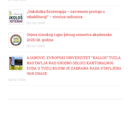
„Onkološka fizioterapija – savremeni pristupi u
rehabilitaciji“ – stručna radionica
05/05/2026
Ovjera zimskog i upis ljetnog semestra akademske
2025/26. godine
06/01/2026
AJANOVIĆ: EVROPSKI UNIVERZITET “KALLOS” TUZLA
NASTAVLJA RAD SHODNO ODLUCI KANTONALNOG
SUDA U TUZLI KOJOM JE ZABRANA RADA STAVLJENA
VAN SNAGE
03/12/2025