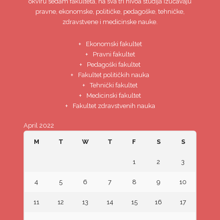
okviru sedam fakulteta, na sva tri nivoa studija izučavaju
pravne, ekonomske, političke, pedagoške, tehničke,
zdravstvene i medicinske nauke.
Ekonomski fakultet
Pravni fakultet
Pedagoški fakultet
Fakultet političkih nauka
Tehnički fakultet
Medicinski fakultet
Fakultet zdravstvenih nauka
April 2022
M
T
W
T
F
S
S
1
2
3
4
5
6
7
8
9
10
11
12
13
14
15
16
17