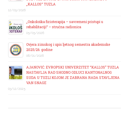
„KALLOS“ TUZLA
12/05/2026
„Onkološka fizioterapija – savremeni pristupi u
rehabilitaciji“ – stručna radionica
05/05/2026
Ovjera zimskog i upis ljetnog semestra akademske
2025/26. godine
06/01/2026
AJANOVIĆ: EVROPSKI UNIVERZITET “KALLOS” TUZLA
NASTAVLJA RAD SHODNO ODLUCI KANTONALNOG
SUDA U TUZLI KOJOM JE ZABRANA RADA STAVLJENA
VAN SNAGE
03/12/2025