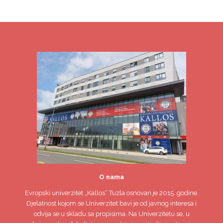
O nama
Evropski univerzitet
„Kallos“ Tuzla
osnovan je 2015. godine.
Djelatnost kojom se Univerzitet bavi je od javnog interesa i
odvija se u skladu sa propisima. Na Univerzitetu se, u