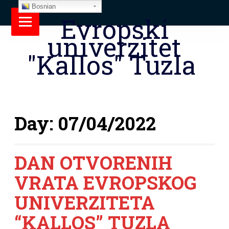
Bosnian
Evropski
univerzitet
"Kallos" Tuzla
Day:
07/04/2022
DAN OTVORENIH
VRATA EVROPSKOG
UNIVERZITETA
“KALLOS” TUZLA