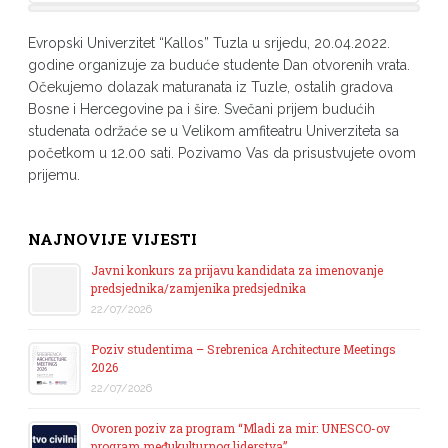
Evropski Univerzitet “Kallos” Tuzla u srijedu, 20.04.2022.
godine organizuje za buduće studente Dan otvorenih vrata.
Očekujemo dolazak maturanata iz Tuzle, ostalih gradova
Bosne i Hercegovine pa i šire. Svečani prijem budućih
studenata održaće se u Velikom amfiteatru Univerziteta sa
početkom u 12.00 sati. Pozivamo Vas da prisustvujete ovom
prijemu.
NAJNOVIJE VIJESTI
Javni konkurs za prijavu kandidata za imenovanje
predsjednika/zamjenika predsjednika
22/07/2026
Poziv studentima – Srebrenica Architecture Meetings
2026
22/07/2026
Ovoren poziv za program “Mladi za mir: UNESCO-ov
program međukulturnog liderstva”