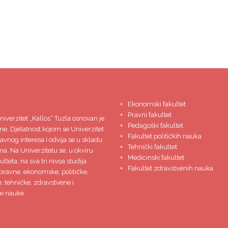
Ekonomski fakultet
Pravni fakultet
niverzitet
„Kallos“ Tuzla
osnovan je
Pedagoški fakultet
ne. Djelatnost kojom se Univerzitet
Fakultet političkih nauka
javnog interesa i odvija se u skladu
Tehnički fakultet
ma. Na Univerzitetu se, u okviru
Medicinski fakultet
lteta, na sva tri nivoa studija
Fakultet zdravstvenih nauka
pravne, ekonomske, političke,
 tehničke, zdravstvene i
e nauke.