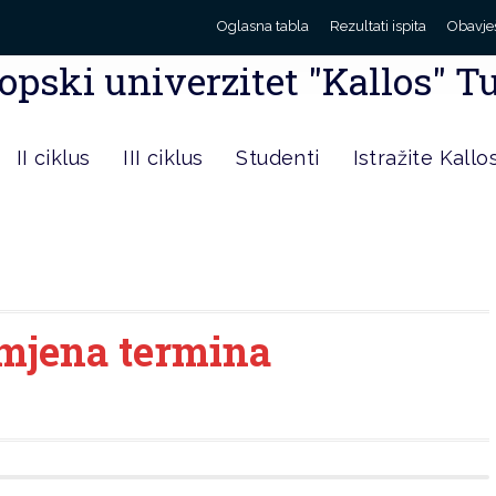
Oglasna tabla
Rezultati ispita
Obavje
opski univerzitet "Kallos" T
II ciklus
III ciklus
Studenti
Istražite Kallo
mjena termina