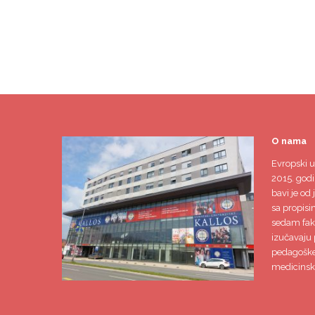
O nama
Evropski u
2015. godi
bavi je od 
sa propisi
sedam faku
izučavaju 
pedagoške,
medicinsk