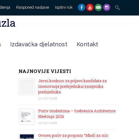
Search
štenja
Raspored nastave
Ispitni rok
for:
uzla
s
Izdavačka djelatnost
Kontakt
NAJNOVIJE VIJESTI
Javni konkurs za prijavu kandidata za
imenovanje predsjednika/zamjenika
predsjednika
22/07/2026
Poziv studentima – Srebrenica Architecture
Meetings 2026
22/07/2026
Ovoren poziv za program “Mladi za mir: