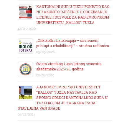
KANTONALNI SUD U TUZLI PONIŠTIO KAO
NEZAKONITO RJEŠENJE O ODUZIMANJU
LICENCE I DOZVOLE ZA RAD EVROPSKOM
UNIVERZITETU „KALLOS“ TUZLA
12/05/2026
„Onkološka fizioterapija – savremeni
pristupi u rehabilitaciji“ – stručna radionica
05/05/2026
Ovjera zimskog i upis ljetnog semestra
akademske 2025/26. godine
06/01/2026
AJANOVIĆ: EVROPSKI UNIVERZITET
“KALLOS” TUZLA NASTAVLJA RAD
SHODNO ODLUCI KANTONALNOG SUDA U
TUZLI KOJOM JE ZABRANA RADA
STAVLJENA VAN SNAGE
03/12/2025