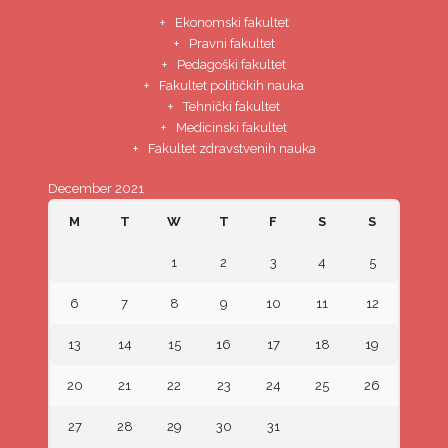
Ekonomski fakultet
Pravni fakultet
Pedagoški fakultet
Fakultet političkih nauka
Tehnički fakultet
Medicinski fakultet
Fakultet zdravstvenih nauka
December 2021
M
T
W
T
F
S
S
1
2
3
4
5
6
7
8
9
10
11
12
13
14
15
16
17
18
19
20
21
22
23
24
25
26
27
28
29
30
31