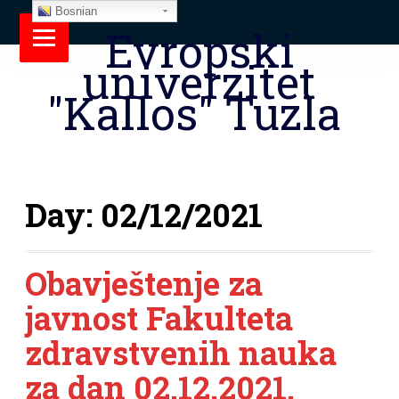
Bosnian
Evropski
univerzitet
"Kallos" Tuzla
Day:
02/12/2021
Obavještenje za
javnost Fakulteta
zdravstvenih nauka
za dan 02.12.2021.