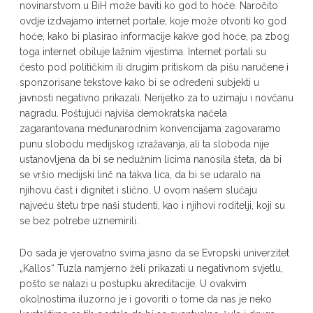
novinarstvom u BiH može baviti ko god to hoće. Naročito
ovdje izdvajamo internet portale, koje može otvoriti ko god
hoće, kako bi plasirao informacije kakve god hoće, pa zbog
toga internet obiluje lažnim vijestima. Internet portali su
često pod političkim ili drugim pritiskom da pišu naručene i
sponzorisane tekstove kako bi se određeni subjekti u
javnosti negativno prikazali. Nerijetko za to uzimaju i novčanu
nagradu. Poštujući najviša demokratska načela
zagarantovana međunarodnim konvencijama zagovaramo
punu slobodu medijskog izražavanja, ali ta sloboda nije
ustanovljena da bi se nedužnim licima nanosila šteta, da bi
se vršio medijski linč na takva lica, da bi se udaralo na
njihovu čast i dignitet i slično. U ovom našem slučaju
najveću štetu trpe naši studenti, kao i njihovi roditelji, koji su
se bez potrebe uznemirili.
Do sada je vjerovatno svima jasno da se Evropski univerzitet
„Kallos“ Tuzla namjerno želi prikazati u negativnom svjetlu,
pošto se nalazi u postupku akreditacije. U ovakvim
okolnostima iluzorno je i govoriti o tome da nas je neko