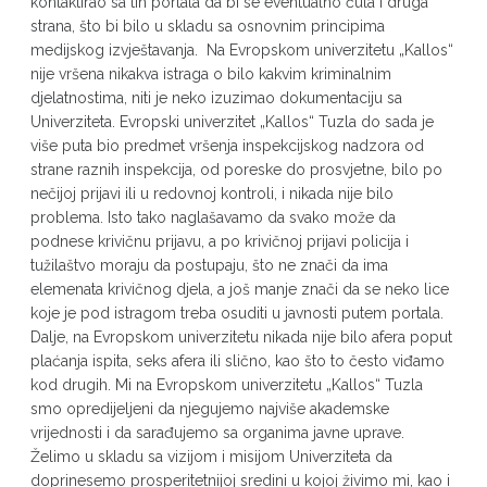
kontaktirao sa tih portala da bi se eventualno čula i druga
strana, što bi bilo u skladu sa osnovnim principima
medijskog izvještavanja. Na Evropskom univerzitetu „Kallos“
nije vršena nikakva istraga o bilo kakvim kriminalnim
djelatnostima, niti je neko izuzimao dokumentaciju sa
Univerziteta. Evropski univerzitet „Kallos“ Tuzla do sada je
više puta bio predmet vršenja inspekcijskog nadzora od
strane raznih inspekcija, od poreske do prosvjetne, bilo po
nečijoj prijavi ili u redovnoj kontroli, i nikada nije bilo
problema. Isto tako naglašavamo da svako može da
podnese krivičnu prijavu, a po krivičnoj prijavi policija i
tužilaštvo moraju da postupaju, što ne znači da ima
elemenata krivičnog djela, a još manje znači da se neko lice
koje je pod istragom treba osuditi u javnosti putem portala.
Dalje, na Evropskom univerzitetu nikada nije bilo afera poput
plaćanja ispita, seks afera ili slično, kao što to često viđamo
kod drugih. Mi na Evropskom univerzitetu „Kallos“ Tuzla
smo opredijeljeni da njegujemo najviše akademske
vrijednosti i da sarađujemo sa organima javne uprave.
Želimo u skladu sa vizijom i misijom Univerziteta da
doprinesemo prosperitetnijoj sredini u kojoj živimo mi, kao i