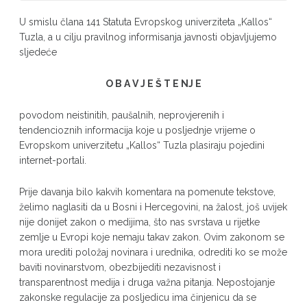
U smislu člana 141 Statuta Evropskog univerziteta „Kallos“
Tuzla, a u cilju pravilnog informisanja javnosti objavljujemo
sljedeće
O B A V J E Š T E NJ E
povodom neistinitih, paušalnih, neprovjerenih i
tendencioznih informacija koje u posljednje vrijeme o
Evropskom univerzitetu „Kallos“ Tuzla plasiraju pojedini
internet-portali.
Prije davanja bilo kakvih komentara na pomenute tekstove,
želimo naglasiti da u Bosni i Hercegovini, na žalost, još uvijek
nije donijet zakon o medijima, što nas svrstava u rijetke
zemlje u Evropi koje nemaju takav zakon. Ovim zakonom se
mora urediti položaj novinara i urednika, odrediti ko se može
baviti novinarstvom, obezbijediti nezavisnost i
transparentnost medija i druga važna pitanja. Nepostojanje
zakonske regulacije za posljedicu ima činjenicu da se