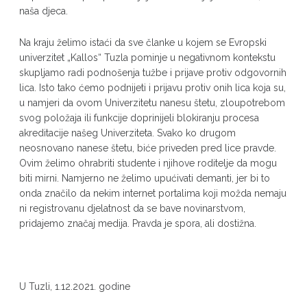
naša djeca.
Na kraju želimo istaći da sve članke u kojem se Evropski
univerzitet „Kallos“ Tuzla pominje u negativnom kontekstu
skupljamo radi podnošenja tužbe i prijave protiv odgovornih
lica. Isto tako ćemo podnijeti i prijavu protiv onih lica koja su,
u namjeri da ovom Univerzitetu nanesu štetu, zloupotrebom
svog položaja ili funkcije doprinijeli blokiranju procesa
akreditacije našeg Univerziteta. Svako ko drugom
neosnovano nanese štetu, biće priveden pred lice pravde.
Ovim želimo ohrabriti studente i njihove roditelje da mogu
biti mirni. Namjerno ne želimo upućivati demanti, jer bi to
onda značilo da nekim internet portalima koji možda nemaju
ni registrovanu djelatnost da se bave novinarstvom,
pridajemo značaj medija. Pravda je spora, ali dostižna.
U Tuzli, 1.12.2021. godine