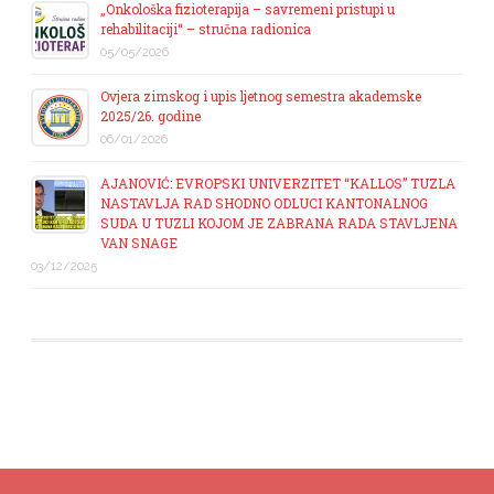
„Onkološka fizioterapija – savremeni pristupi u
rehabilitaciji“ – stručna radionica
05/05/2026
Ovjera zimskog i upis ljetnog semestra akademske
2025/26. godine
06/01/2026
AJANOVIĆ: EVROPSKI UNIVERZITET “KALLOS” TUZLA
NASTAVLJA RAD SHODNO ODLUCI KANTONALNOG
SUDA U TUZLI KOJOM JE ZABRANA RADA STAVLJENA
VAN SNAGE
03/12/2025