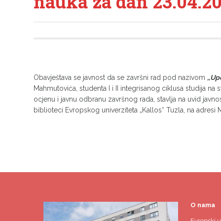
nauka za dan 23.04.20
Obavještava se javnost da se završni rad pod nazivom
,,Up
Mahmutovića, studenta I i II integrisanog ciklusa studija n
ocjenu i javnu odbranu završnog rada, stavlja na uvid javnos
biblioteci Evropskog univerziteta „Kallos“ Tuzla, na adresi M
O nama
Evropski u