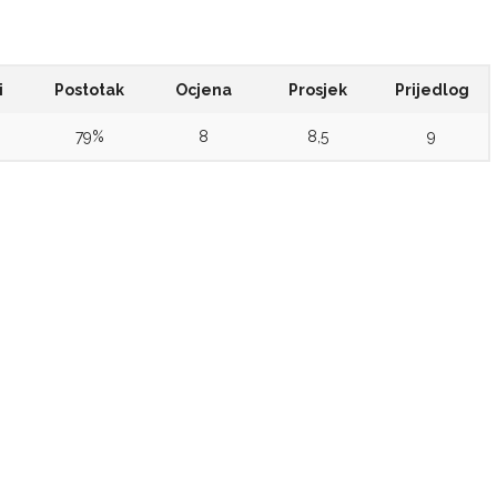
i
Postotak
Ocjena
Prosjek
Prijedlog
79%
8
8,5
9