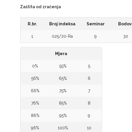
Zaštita od zračenja
R.br.
Broj indeksa
Seminar
Bodov
1.
025/20-Ra
9
30
Mjera
0%
55%
5
56%
65%
6
66%
75%
7
76%
85%
8
86%
95%
9
96%
100%
10