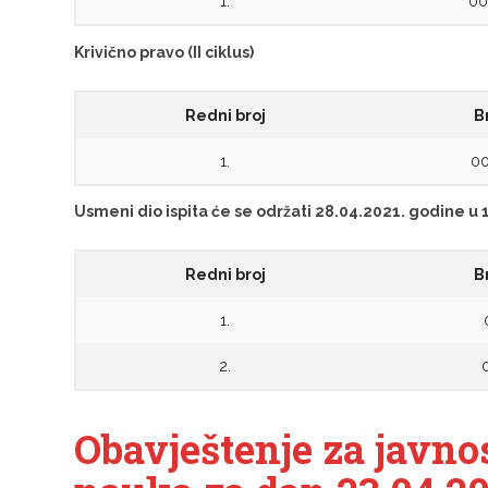
1.
00
Krivično pravo (II ciklus)
Redni broj
B
1.
00
Usmeni dio ispita će se održati 28.04.2021. godine u 
Redni broj
B
1.
2.
Obavještenje za javno