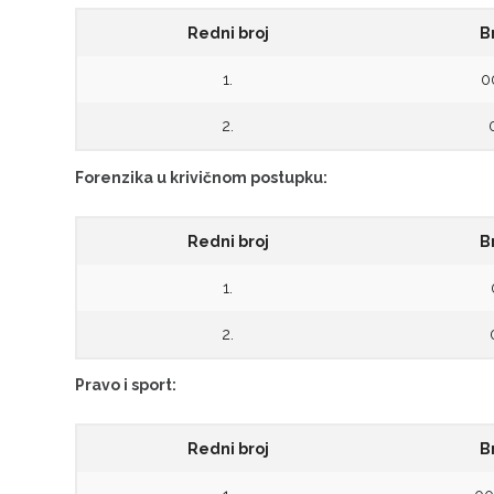
Redni broj
B
1.
0
2.
Forenzika u krivičnom postupku:
Redni broj
B
1.
2.
Pravo i sport:
Redni broj
B