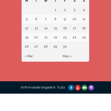
M
T
W
T
F
S
S
1
2
3
4
5
6
7
8
9
10
11
12
13
14
15
16
17
18
19
20
21
22
23
24
25
26
27
28
29
30
« Mar
May »
XVIII hrvatske brigade 8, Tuzla