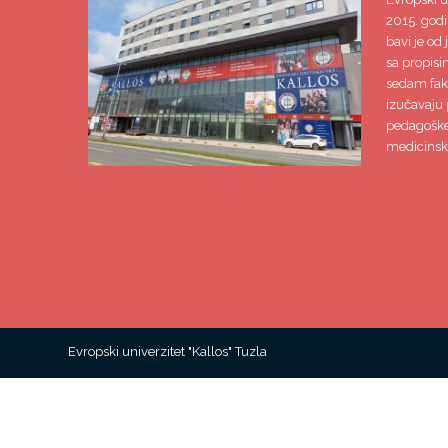
2015. godi
bavi je od 
sa propisi
sedam faku
izučavaju 
pedagoške,
medicinsk
Evropski univerzitet "Kallos" Tuzla