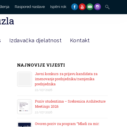
Search
štenja
Raspored nastave
Ispitni rok
for:
uzla
s
Izdavačka djelatnost
Kontakt
NAJNOVIJE VIJESTI
Javni konkurs za prijavu kandidata za
imenovanje predsjednika/zamjenika
predsjednika
22/07/2026
Poziv studentima – Srebrenica Architecture
Meetings 2026
22/07/2026
Ovoren poziv za program “Mladi za mir: