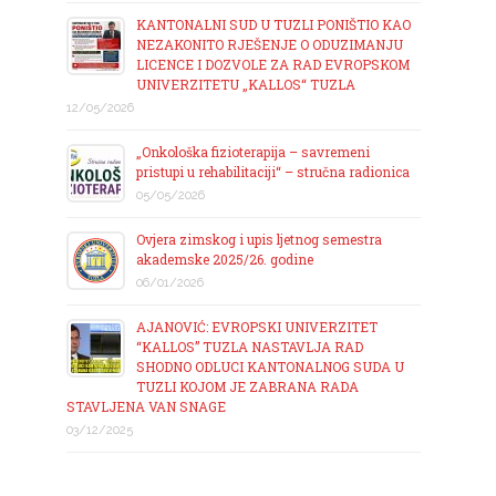
KANTONALNI SUD U TUZLI PONIŠTIO KAO
NEZAKONITO RJEŠENJE O ODUZIMANJU
LICENCE I DOZVOLE ZA RAD EVROPSKOM
UNIVERZITETU „KALLOS“ TUZLA
12/05/2026
„Onkološka fizioterapija – savremeni
pristupi u rehabilitaciji“ – stručna radionica
05/05/2026
Ovjera zimskog i upis ljetnog semestra
akademske 2025/26. godine
06/01/2026
AJANOVIĆ: EVROPSKI UNIVERZITET
“KALLOS” TUZLA NASTAVLJA RAD
SHODNO ODLUCI KANTONALNOG SUDA U
TUZLI KOJOM JE ZABRANA RADA
STAVLJENA VAN SNAGE
03/12/2025