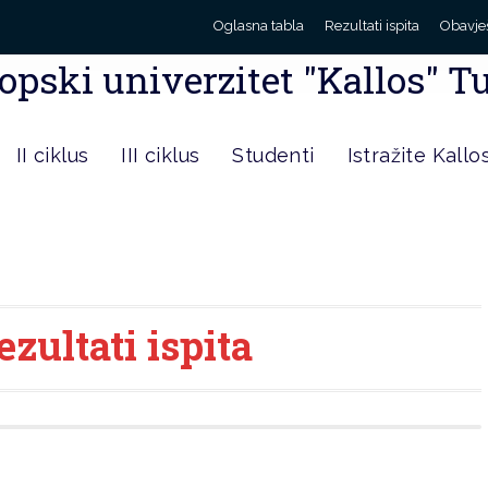
Oglasna tabla
Rezultati ispita
Obavje
opski univerzitet "Kallos" T
II ciklus
III ciklus
Studenti
Istražite Kallo
ezultati ispita