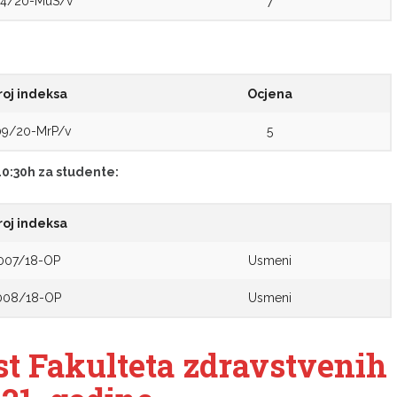
4/20-MuS/v
7
roj indeksa
Ocjena
9/20-MrP/v
5
10:30h za studente:
roj indeksa
007/18-OP
Usmeni
008/18-OP
Usmeni
st Fakulteta zdravstvenih