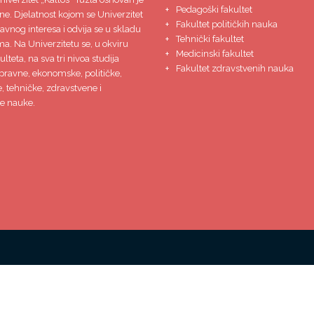
Pedagoški fakultet
ne. Djelatnost kojom se Univerzitet
Fakultet političkih nauka
javnog interesa i odvija se u skladu
Tehnički fakultet
ma. Na Univerzitetu se, u okviru
Medicinski fakultet
lteta, na sva tri nivoa studija
Fakultet zdravstvenih nauka
pravne, ekonomske, političke,
 tehničke, zdravstvene i
e nauke.