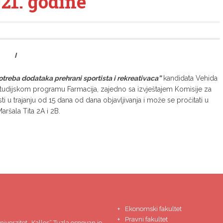
21. godine
I
otreba dodataka prehrani sportista i rekreativaca”
kandidata Vehida
a studijskom programu Farmacija, zajedno sa izvještajem Komisije za
ti u trajanju od 15 dana od dana objavljivanja i može se pročitati u
aršala Tita 2A i 2B.
Ekonomski fakultet
Pravni fakultet
niverzitet
„Kallos“ Tuzla
osnovan je