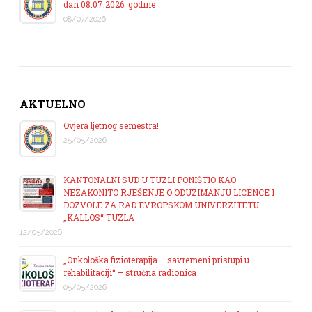
dan 08.07.2026. godine
08/07/2026
AKTUELNO
Ovjera ljetnog semestra!
25/05/2026
KANTONALNI SUD U TUZLI PONIŠTIO KAO
NEZAKONITO RJEŠENJE O ODUZIMANJU LICENCE I
DOZVOLE ZA RAD EVROPSKOM UNIVERZITETU
„KALLOS“ TUZLA
12/05/2026
„Onkološka fizioterapija – savremeni pristupi u
rehabilitaciji“ – stručna radionica
05/05/2026