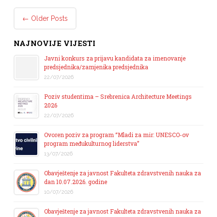
Post navigation
←
Older Posts
NAJNOVIJE VIJESTI
Javni konkurs za prijavu kandidata za imenovanje
predsjednika/zamjenika predsjednika
22/07/2026
Poziv studentima – Srebrenica Architecture Meetings
2026
22/07/2026
Ovoren poziv za program “Mladi za mir: UNESCO-ov
program međukulturnog liderstva”
13/07/2026
Obavještenje za javnost Fakulteta zdravstvenih nauka za
dan 10.07.2026. godine
10/07/2026
Obavještenje za javnost Fakulteta zdravstvenih nauka za