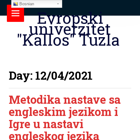
Bosnian
Evropski
univerzitet
"Kallos" Tuzla
Day:
12/04/2021
Metodika nastave sa
engleskim jezikom i
Igre u nastavi
engleskog jezika