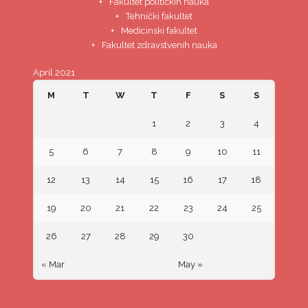
Fakultet političkih nauka
Tehnički fakultet
Medicinski fakultet
Fakultet zdravstvenih nauka
April 2021
M
T
W
T
F
S
S
1
2
3
4
5
6
7
8
9
10
11
12
13
14
15
16
17
18
19
20
21
22
23
24
25
26
27
28
29
30
« Mar
May »