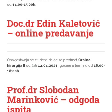
od
14:00-15:00h
.
Doc.dr Edin Kaletović
– online predavanje
Obavještavaju se studenti da će se predmet
Oralna
hirurgija II
održati
14.04.2021.
godine u terminu od
16:00-
18:00h
.
Prof.dr Slobodan
Marinković – odgoda
ispita