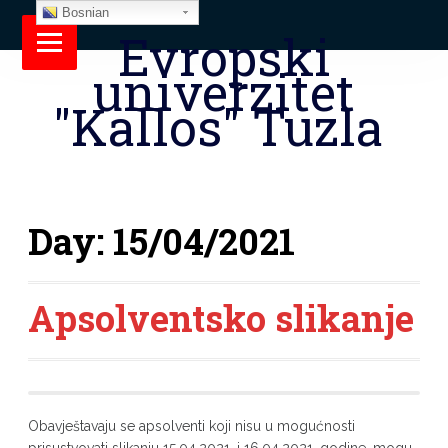
Bosnian
Evropski
univerzitet
"Kallos" Tuzla
Day:
15/04/2021
Apsolventsko slikanje
Obavještavaju se apsolventi koji nisu u mogućnosti