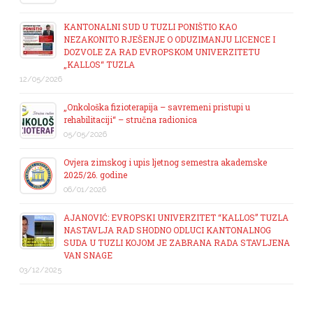
KANTONALNI SUD U TUZLI PONIŠTIO KAO
NEZAKONITO RJEŠENJE O ODUZIMANJU LICENCE I
DOZVOLE ZA RAD EVROPSKOM UNIVERZITETU
„KALLOS“ TUZLA
12/05/2026
„Onkološka fizioterapija – savremeni pristupi u
rehabilitaciji“ – stručna radionica
05/05/2026
Ovjera zimskog i upis ljetnog semestra akademske
2025/26. godine
06/01/2026
AJANOVIĆ: EVROPSKI UNIVERZITET “KALLOS” TUZLA
NASTAVLJA RAD SHODNO ODLUCI KANTONALNOG
SUDA U TUZLI KOJOM JE ZABRANA RADA STAVLJENA
VAN SNAGE
03/12/2025