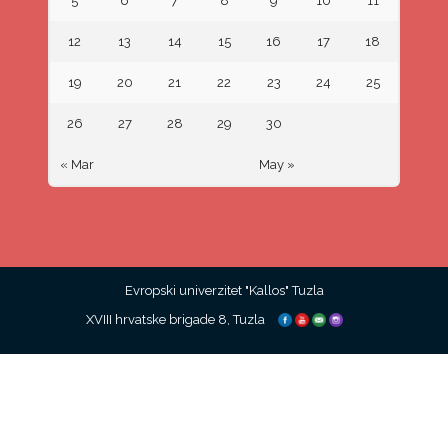
5
6
7
8
9
10
11
12
13
14
15
16
17
18
19
20
21
22
23
24
25
26
27
28
29
30
« Mar
May »
Evropski univerzitet "Kallos" Tuzla
XVIII hrvatske brigade 8, Tuzla