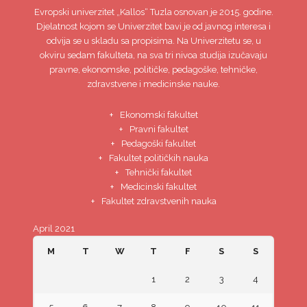
Evropski univerzitet
„Kallos“ Tuzla
osnovan je 2015. godine.
Djelatnost kojom se Univerzitet bavi je od javnog interesa i
odvija se u skladu sa propisima. Na Univerzitetu se, u
okviru sedam fakulteta, na sva tri nivoa studija izučavaju
pravne, ekonomske, političke, pedagoške, tehničke,
zdravstvene i medicinske nauke.
Ekonomski fakultet
Pravni fakultet
Pedagoški fakultet
Fakultet političkih nauka
Tehnički fakultet
Medicinski fakultet
Fakultet zdravstvenih nauka
April 2021
M
T
W
T
F
S
S
1
2
3
4