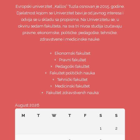
Evropski univerzitet
„Kallos“ Tuzla
osnovan je 2015. godine.
Djelatnost kojom se Univerzitet bavi je od javnog interesa i
odvija se u skladu sa propisima. Na Univerzitetu se, u
okviru sedam fakulteta, na sva tri nivoa studija izučavaju
pravne, ekonomske, političke, pedagoške, tehničke,
zdravstvene i medicinske nauke.
Ekonomski fakultet
Pravni fakultet
Pedagoški fakultet
Fakultet političkih nauka
Tehnički fakultet
Medicinski fakultet
Fakultet zdravstvenih nauka
August 2026
M
T
W
T
F
S
S
1
2