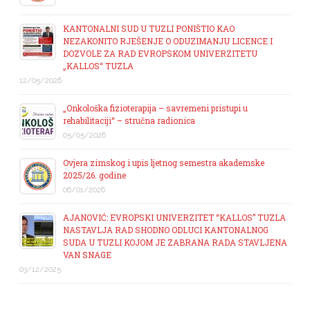
KANTONALNI SUD U TUZLI PONIŠTIO KAO
NEZAKONITO RJEŠENJE O ODUZIMANJU LICENCE I
DOZVOLE ZA RAD EVROPSKOM UNIVERZITETU
„KALLOS“ TUZLA
12/05/2026
„Onkološka fizioterapija – savremeni pristupi u
rehabilitaciji“ – stručna radionica
05/05/2026
Ovjera zimskog i upis ljetnog semestra akademske
2025/26. godine
06/01/2026
AJANOVIĆ: EVROPSKI UNIVERZITET “KALLOS” TUZLA
NASTAVLJA RAD SHODNO ODLUCI KANTONALNOG
SUDA U TUZLI KOJOM JE ZABRANA RADA STAVLJENA
VAN SNAGE
03/12/2025