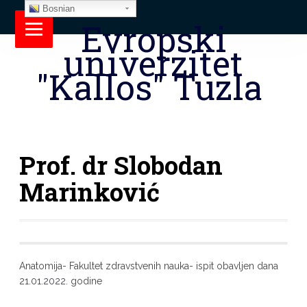
Bosnian
Evropski
univerzitet
"Kallos" Tuzla
Prof. dr Slobodan
Marinković
Anatomija- Fakultet zdravstvenih nauka- ispit obavljen dana
21.01.2022. godine