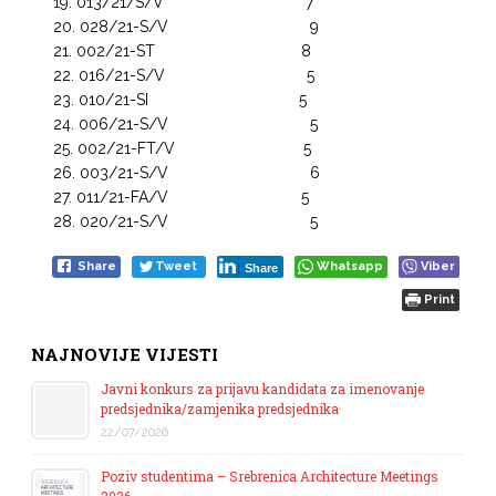
013/21/S/V 7
028/21-S/V 9
002/21-ST 8
016/21-S/V 5
010/21-SI 5
006/21-S/V 5
002/21-FT/V 5
003/21-S/V 6
011/21-FA/V 5
020/21-S/V 5
Share
Tweet
Whatsapp
Viber
Share
Print
NAJNOVIJE VIJESTI
Javni konkurs za prijavu kandidata za imenovanje
predsjednika/zamjenika predsjednika
22/07/2026
Poziv studentima – Srebrenica Architecture Meetings