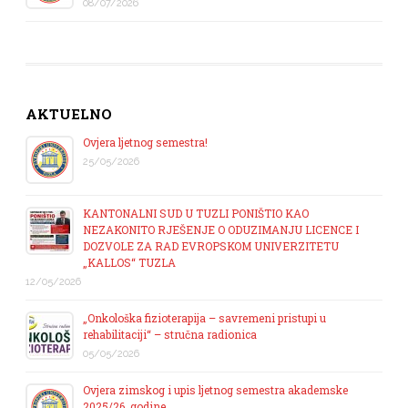
08/07/2026
AKTUELNO
Ovjera ljetnog semestra!
25/05/2026
KANTONALNI SUD U TUZLI PONIŠTIO KAO
NEZAKONITO RJEŠENJE O ODUZIMANJU LICENCE I
DOZVOLE ZA RAD EVROPSKOM UNIVERZITETU
„KALLOS“ TUZLA
12/05/2026
„Onkološka fizioterapija – savremeni pristupi u
rehabilitaciji“ – stručna radionica
05/05/2026
Ovjera zimskog i upis ljetnog semestra akademske
2025/26. godine