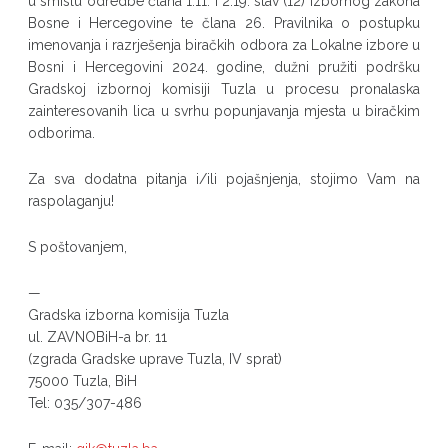
u smislu odredbe člana 1.11. i 2.19. stav (12) Izbornog zakona
Bosne i Hercegovine te člana 26. Pravilnika o postupku
imenovanja i razrješenja biračkih odbora za Lokalne izbore u
Bosni i Hercegovini 2024. godine, dužni pružiti podršku
Gradskoj izbornoj komisiji Tuzla u procesu pronalaska
zainteresovanih lica u svrhu popunjavanja mjesta u biračkim
odborima.
Za sva dodatna pitanja i/ili pojašnjenja, stojimo Vam na
raspolaganju!
S poštovanjem,
—
Gradska izborna komisija Tuzla
ul. ZAVNOBiH-a br. 11
(zgrada Gradske uprave Tuzla, IV sprat)
75000 Tuzla, BiH
Tel: 035/307-486