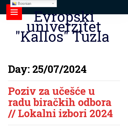
Bosnian
Evropski
univerzitet
"Kallos" Tuzla
Day:
25/07/2024
Poziv za učešće u
radu biračkih odbora
// Lokalni izbori 2024