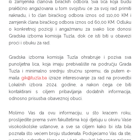
ili zamjenika članova biračkih odbora. Sva lica koja budu
praktično angažovana u tom svojstvu će za svoj rad primiti
naknadu, i to član biračkog odbora iznos od 110,00 KM i
zamjenik člana biračkog odbora iznos od 60,00 KM. Odluku
o konkretnoj poziciji i angažmanu za svako lice donosi
Gradska izborna komisija Tuzla, dok će isti biti u obavezi
proći i obuku za rad.
Gradska izborna komisija Tuzla ohrabruje i poziva sva
punoljetna lica, koja imaju prebivalište na području Grada
Tuzla i minimalno srednju stručnu spremu, da putem e-
maila
gik@tuzla.ba
izraze interesovanje za rad na provedbi
Lokalnih izbora 2024. godine, a nakon čega će biti
kontaktirani s ciljem pribavljanja dodatnih informacija,
odnosno prisustva obaveznoj obuci.
Molimo Vas da ovu informaciju, u što kraćem roku,
proslijedite prema svim fakultetima koji djeluju u okviru Vaše
visokoškolske ustanove, a sve sa ciljem kako bi ista bila
poznata što većem broju studenata. Podsjećamo Vas da ste,