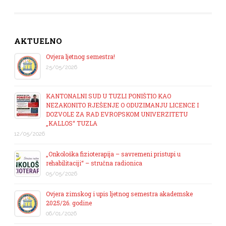
AKTUELNO
Ovjera ljetnog semestra!
25/05/2026
KANTONALNI SUD U TUZLI PONIŠTIO KAO
NEZAKONITO RJEŠENJE O ODUZIMANJU LICENCE I
DOZVOLE ZA RAD EVROPSKOM UNIVERZITETU
„KALLOS“ TUZLA
12/05/2026
„Onkološka fizioterapija – savremeni pristupi u
rehabilitaciji“ – stručna radionica
05/05/2026
Ovjera zimskog i upis ljetnog semestra akademske
2025/26. godine
06/01/2026