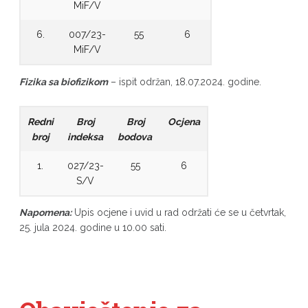
MiF/V
6.
007/23-
55
6
MiF/V
Fizika sa biofizikom
– ispit održan, 18.07.2024. godine.
Redni
Broj
Broj
Ocjena
broj
indeksa
bodova
1.
027/23-
55
6
S/V
Napomena:
Upis ocjene i uvid u rad održati će se u četvrtak,
25. jula 2024. godine u 10.00 sati.