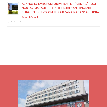
AJANOVIĆ: EVROPSKI UNIVERZITET “KALLOS” TUZLA
NASTAVLJA RAD SHODNO ODLUCI KANTONALNOG
SUDA U TUZLI KOJOM JE ZABRANA RADA STAVLJENA
VAN SNAGE
03/12/2025