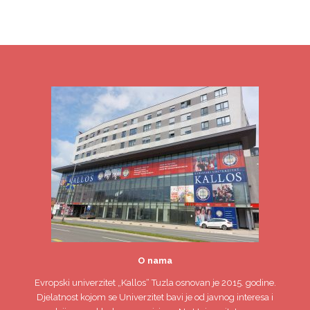
O nama
Evropski univerzitet
„Kallos“ Tuzla
osnovan je 2015. godine.
Djelatnost kojom se Univerzitet bavi je od javnog interesa i