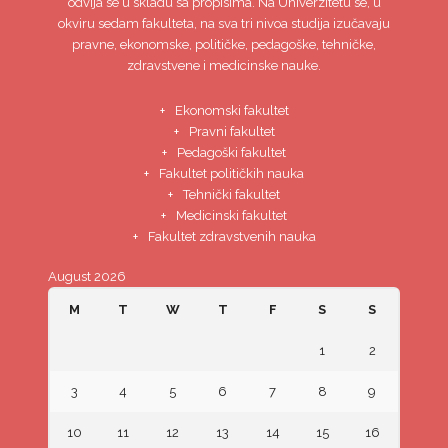
odvija se u skladu sa propisima. Na Univerzitetu se, u
okviru sedam fakulteta, na sva tri nivoa studija izučavaju
pravne, ekonomske, političke, pedagoške, tehničke,
zdravstvene i medicinske nauke.
Ekonomski fakultet
Pravni fakultet
Pedagoški fakultet
Fakultet političkih nauka
Tehnički fakultet
Medicinski fakultet
Fakultet zdravstvenih nauka
August 2026
M
T
W
T
F
S
S
1
2
3
4
5
6
7
8
9
10
11
12
13
14
15
16