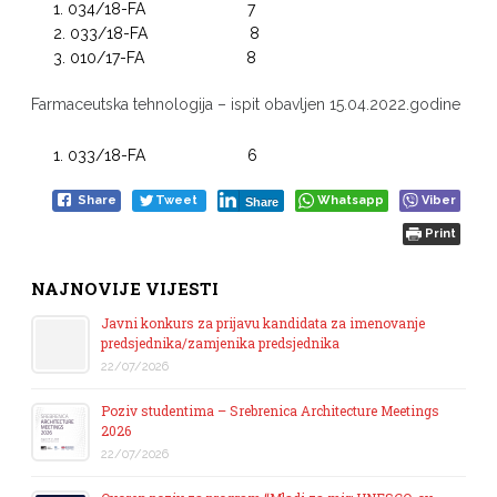
034/18-FA 7
033/18-FA 8
010/17-FA 8
Farmaceutska tehnologija – ispit obavljen 15.04.2022.godine
033/18-FA 6
Share
Tweet
Whatsapp
Viber
Share
Print
NAJNOVIJE VIJESTI
Javni konkurs za prijavu kandidata za imenovanje
predsjednika/zamjenika predsjednika
22/07/2026
Poziv studentima – Srebrenica Architecture Meetings
2026
22/07/2026