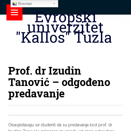
Bosnian
Evropski
univerzitet
"Kallos" Tuzla
Prof. dr Izudin
Tanović – odgođeno
predavanje
Obavještavaju se studenti da su predavanja kod prof. dr