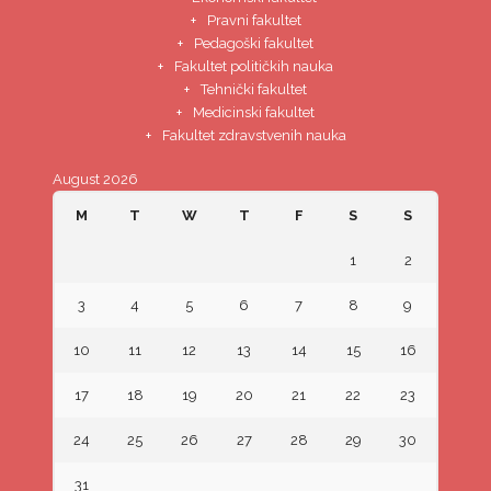
Pravni fakultet
Pedagoški fakultet
Fakultet političkih nauka
Tehnički fakultet
Medicinski fakultet
Fakultet zdravstvenih nauka
August 2026
M
T
W
T
F
S
S
1
2
3
4
5
6
7
8
9
10
11
12
13
14
15
16
17
18
19
20
21
22
23
24
25
26
27
28
29
30
31