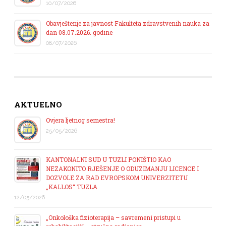
10/07/2026
Obavještenje za javnost Fakulteta zdravstvenih nauka za
dan 08.07.2026. godine
08/07/2026
AKTUELNO
Ovjera ljetnog semestra!
25/05/2026
KANTONALNI SUD U TUZLI PONIŠTIO KAO
NEZAKONITO RJEŠENJE O ODUZIMANJU LICENCE I
DOZVOLE ZA RAD EVROPSKOM UNIVERZITETU
„KALLOS“ TUZLA
12/05/2026
„Onkološka fizioterapija – savremeni pristupi u