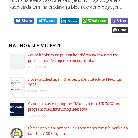
Izudina Tanovića zakazana za srijedu, 17. maja odgođena.
Nadoknada termina predavanja biće naknadno objavljena.
Share
Tweet
Whatsapp
Viber
Share
Print
NAJNOVIJE VIJESTI
Javni konkurs za prijavu kandidata za imenovanje
predsjednika/zamjenika predsjednika
22/07/2026
Poziv studentima – Srebrenica Architecture Meetings
2026
22/07/2026
Ovoren poziv za program “Mladi za mir: UNESCO-ov
program međukulturnog liderstva”
13/07/2026
Obavještenje za javnost Fakulteta zdravstvenih nauka za
dan 10.07.2026. godine