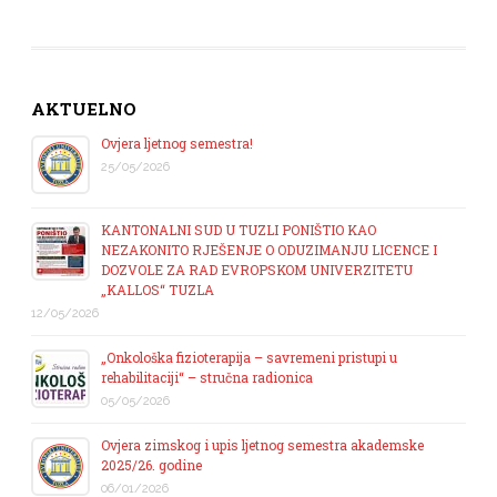
AKTUELNO
Ovjera ljetnog semestra!
25/05/2026
KANTONALNI SUD U TUZLI PONIŠTIO KAO
NEZAKONITO RJEŠENJE O ODUZIMANJU LICENCE I
DOZVOLE ZA RAD EVROPSKOM UNIVERZITETU
„KALLOS“ TUZLA
12/05/2026
„Onkološka fizioterapija – savremeni pristupi u
rehabilitaciji“ – stručna radionica
05/05/2026
Ovjera zimskog i upis ljetnog semestra akademske
2025/26. godine
06/01/2026