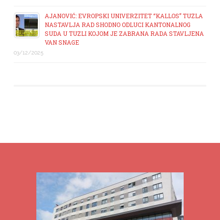
AJANOVIĆ: EVROPSKI UNIVERZITET “KALLOS” TUZLA
NASTAVLJA RAD SHODNO ODLUCI KANTONALNOG
SUDA U TUZLI KOJOM JE ZABRANA RADA STAVLJENA
VAN SNAGE
03/12/2025