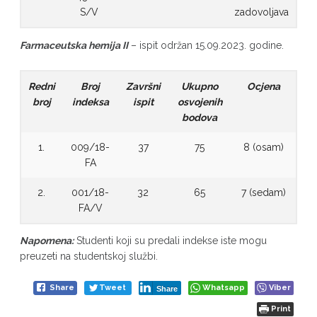
S/V
zadovoljava
Farmaceutska hemija II
– ispit održan 15.09.2023. godine.
Redni
Broj
Završni
Ukupno
Ocjena
broj
indeksa
ispit
osvojenih
bodova
1.
009/18-
37
75
8 (osam)
FA
2.
001/18-
32
65
7 (sedam)
FA/V
Napomena:
Studenti koji su predali indekse iste mogu
preuzeti na studentskoj službi.
Share
Tweet
Whatsapp
Viber
Share
Print