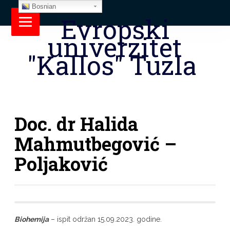
Bosnian
Evropski
univerzitet
"Kallos" Tuzla
Doc. dr Halida
Mahmutbegović –
Poljaković
Biohemija
– ispit održan 15.09.2023. godine.