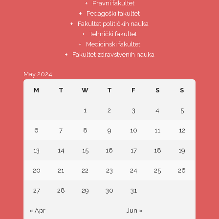
Pravni fakultet
Pedagoški fakultet
Fakultet političkih nauka
Tehnički fakultet
Medicinski fakultet
Fakultet zdravstvenih nauka
May 2024
M
T
W
T
F
S
S
1
2
3
4
5
6
7
8
9
10
11
12
13
14
15
16
17
18
19
20
21
22
23
24
25
26
27
28
29
30
31
« Apr
Jun »