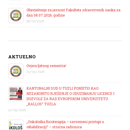
Obavještenje za javnost Fakulteta zdravstvenih nauka za
dan 08.07.2026. godine
08/07/2026
AKTUELNO
Ovjera ljetnog semestra!
25/05/2026
KANTONALNI SUD U TUZLI PONIŠTIO KAO
NEZAKONITO RJEŠENJE O ODUZIMANJU LICENCE I
DOZVOLE ZA RAD EVROPSKOM UNIVERZITETU
„KALLOS“ TUZLA
12/05/2026
„Onkološka fizioterapija – savremeni pristupi u
rehabilitaciji“ – stručna radionica