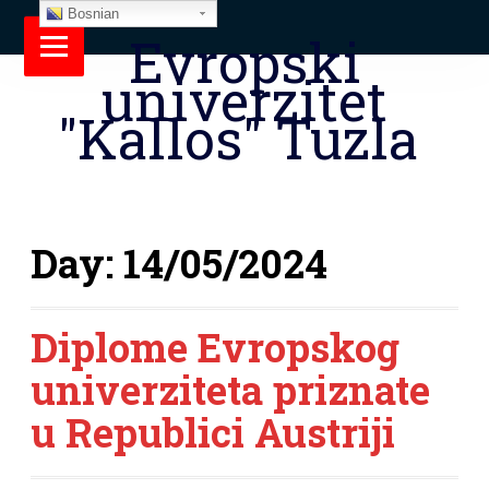
Bosnian
Evropski
univerzitet
"Kallos" Tuzla
Day:
14/05/2024
Diplome Evropskog
univerziteta priznate
u Republici Austriji