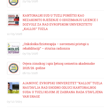
25/05/2026
KANTONALNI SUD U TUZLI PONIŠTIO KAO
NEZAKONITO RJEŠENJE O ODUZIMANJU LICENCE I
DOZVOLE ZA RAD EVROPSKOM UNIVERZITETU
„KALLOS“ TUZLA
12/05/2026
„Onkološka fizioterapija – savremeni pristupi u
rehabilitaciji“ – stručna radionica
05/05/2026
Ovjera zimskog i upis ljetnog semestra akademske
2025/26. godine
06/01/2026
AJANOVIĆ: EVROPSKI UNIVERZITET “KALLOS” TUZLA
NASTAVLJA RAD SHODNO ODLUCI KANTONALNOG
SUDA U TUZLI KOJOM JE ZABRANA RADA STAVLJENA
VAN SNAGE
03/12/2025