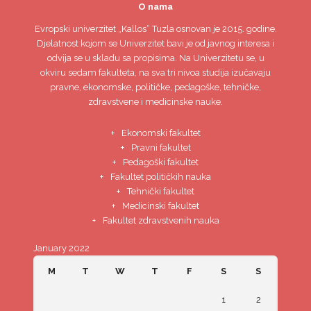
O nama
Evropski univerzitet
„Kallos“ Tuzla
osnovan je 2015. godine.
Djelatnost kojom se Univerzitet bavi je od javnog interesa i
odvija se u skladu sa propisima. Na Univerzitetu se, u
okviru sedam fakulteta, na sva tri nivoa studija izučavaju
pravne, ekonomske, političke, pedagoške, tehničke,
zdravstvene i medicinske nauke.
Ekonomski fakultet
Pravni fakultet
Pedagoški fakultet
Fakultet političkih nauka
Tehnički fakultet
Medicinski fakultet
Fakultet zdravstvenih nauka
January 2022
M
T
W
T
F
S
S
1
2