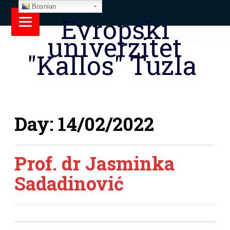
Bosnian
Evropski
univerzitet
"Kallos" Tuzla
Day:
14/02/2022
Prof. dr Jasminka
Sadadinović