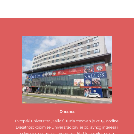
O nama
Evropski univerzitet
„Kallos“ Tuzla
osnovan je 2015. godine.
Djelatnost kojom se Univerzitet bavi je od javnog interesa i
odvija se u skladu sa propisima. Na Univerzitetu se, u