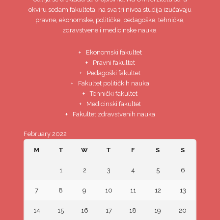
okviru sedam fakulteta, na sva tri nivoa studija izučavaju
pravne, ekonomske, političke, pedagoške, tehničke,
zdravstvene i medicinske nauke.
Ekonomski fakultet
Pravni fakultet
Pedagoški fakultet
Fakultet političkih nauka
Tehnički fakultet
Medicinski fakultet
Fakultet zdravstvenih nauka
February 2022
M
T
W
T
F
S
S
1
2
3
4
5
6
7
8
9
10
11
12
13
14
15
16
17
18
19
20