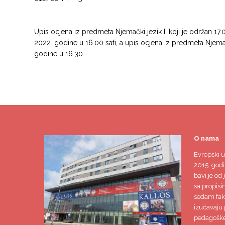
Upis ocjena iz predmeta Njemački jezik I, koji je održan 17.
2022. godine u 16.00 sati, a upis ocjena iz predmeta Njemač
godine u 16.30.
O nama
Evropski u
2015. godi
bavi je od 
sa propisi
sedam faku
izučavaju 
pedagoške,