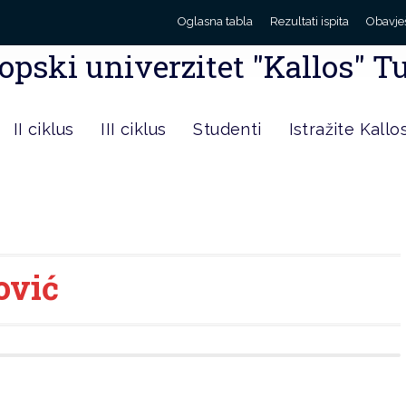
Oglasna tabla
Rezultati ispita
Obavje
opski univerzitet "Kallos" T
II ciklus
III ciklus
Studenti
Istražite Kallo
ović