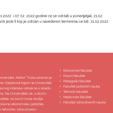
01.2022. i 07. 02. 2022.godine će se održati u ponedjeljak, 21.02.
ki jezik II koji je održan u navedenim terminima će biti 21.02.2022.
Ekonomski fakultet
Pravni fakultet
niverzitet
„Kallos“ Tuzla
osnovan je
Pedagoški fakultet
ne. Djelatnost kojom se Univerzitet
Fakultet političkih nauka
javnog interesa i odvija se u skladu
Tehnički fakultet
ma. Na Univerzitetu se, u okviru
Medicinski fakultet
lteta, na sva tri nivoa studija
Fakultet zdravstvenih nauka
pravne, ekonomske, političke,
 tehničke, zdravstvene i