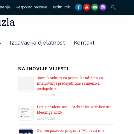
Search
štenja
Raspored nastave
Ispitni rok
for:
uzla
s
Izdavačka djelatnost
Kontakt
NAJNOVIJE VIJESTI
Javni konkurs za prijavu kandidata za
imenovanje predsjednika/zamjenika
predsjednika
22/07/2026
Poziv studentima – Srebrenica Architecture
Meetings 2026
22/07/2026
Ovoren poziv za program “Mladi za mir: