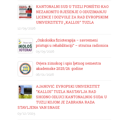
KANTONALNI SUD U TUZLI PONIŠTIO KAO
NEZAKONITO RJEŠENJE O ODUZIMANJU
LICENCE I DOZVOLE ZA RAD EVROPSKOM
UNIVERZITETU „KALLOS“ TUZLA
12/05/2026
„Onkološka fizioterapija – savremeni
pristupi u rehabilitaciji“ – stručna radionica
05/05/2026
Ovjera zimskog i upis ljetnog semestra
akademske 2025/26. godine
06/01/2026
AJANOVIĆ: EVROPSKI UNIVERZITET
“KALLOS” TUZLA NASTAVLJA RAD
SHODNO ODLUCI KANTONALNOG SUDA U
TUZLI KOJOM JE ZABRANA RADA
STAVLJENA VAN SNAGE
03/12/2025