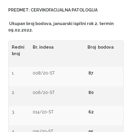
PREDMET: CERVIKOFACIJALNA PATOLOGIJA
Ukupan broj bodova, januarski ispitni rok 2. termin
09.02.2022.
Redni
Br. indexa
Broj bodova
broj
1.
008/20-ST
87
2.
006/20-ST
80
3.
014/20-ST
62
4.
015/20-ST
95