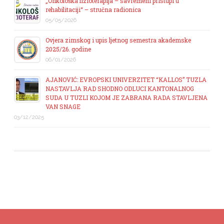
„Onkološka fizioterapija – savremeni pristupi u
rehabilitaciji“ – stručna radionica
05/05/2026
Ovjera zimskog i upis ljetnog semestra akademske
2025/26. godine
06/01/2026
AJANOVIĆ: EVROPSKI UNIVERZITET “KALLOS” TUZLA
NASTAVLJA RAD SHODNO ODLUCI KANTONALNOG
SUDA U TUZLI KOJOM JE ZABRANA RADA STAVLJENA
VAN SNAGE
03/12/2025