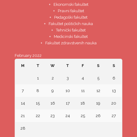
Ekonomski fakultet
Pravni fakultet
Pedagoški fakultet
Fakultet političkih nauka
Tehnički fakultet
Medicinski fakultet
Fakultet zdravstvenih nauka
February 2022
M
T
W
T
F
S
S
1
2
3
4
5
6
7
8
9
10
11
12
13
14
15
16
17
18
19
20
21
22
23
24
25
26
27
28