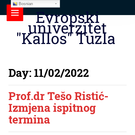
Bosnian
Evropski
univerzitet
"Kallos" Tuzla
Day:
11/02/2022
Prof.dr Tešo Ristić-
Izmjena ispitnog
termina