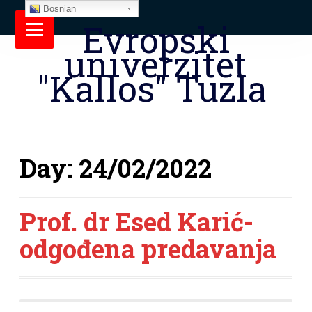
Bosnian
Evropski
univerzitet
"Kallos" Tuzla
Day:
24/02/2022
Prof. dr Esed Karić-
odgođena predavanja