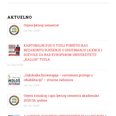
AKTUELNO
Ovjera ljetnog semestra!
25/05/2026
KANTONALNI SUD U TUZLI PONIŠTIO KAO
NEZAKONITO RJEŠENJE O ODUZIMANJU LICENCE I
DOZVOLE ZA RAD EVROPSKOM UNIVERZITETU
„KALLOS“ TUZLA
12/05/2026
„Onkološka fizioterapija – savremeni pristupi u
rehabilitaciji“ – stručna radionica
05/05/2026
Ovjera zimskog i upis ljetnog semestra akademske
2025/26. godine
06/01/2026