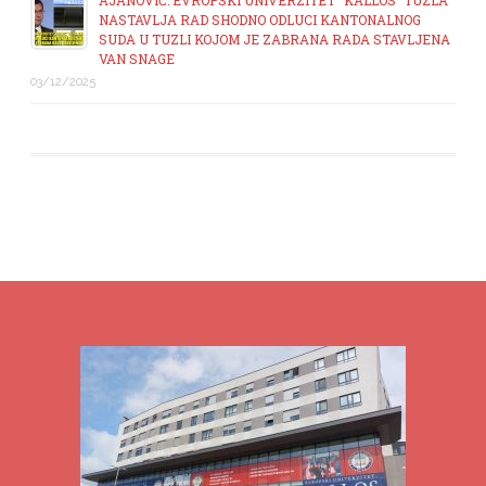
AJANOVIĆ: EVROPSKI UNIVERZITET “KALLOS” TUZLA
NASTAVLJA RAD SHODNO ODLUCI KANTONALNOG
SUDA U TUZLI KOJOM JE ZABRANA RADA STAVLJENA
VAN SNAGE
03/12/2025