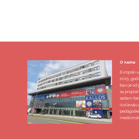
O nama
Evropski u
2015. godi
bavi je od 
sa propisi
sedam faku
izučavaju 
pedagoške,
medicinsk