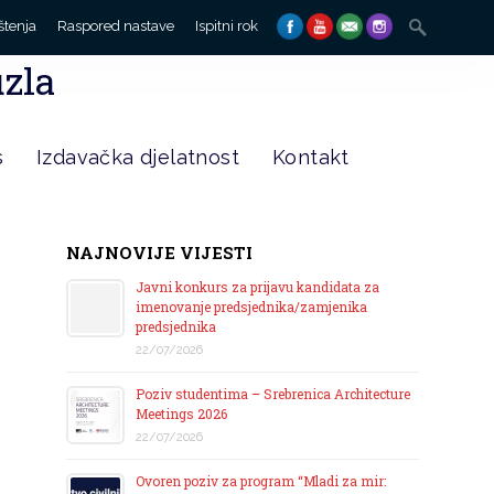
Search
štenja
Raspored nastave
Ispitni rok
for:
uzla
s
Izdavačka djelatnost
Kontakt
NAJNOVIJE VIJESTI
Javni konkurs za prijavu kandidata za
imenovanje predsjednika/zamjenika
predsjednika
22/07/2026
Poziv studentima – Srebrenica Architecture
Meetings 2026
22/07/2026
Ovoren poziv za program “Mladi za mir: