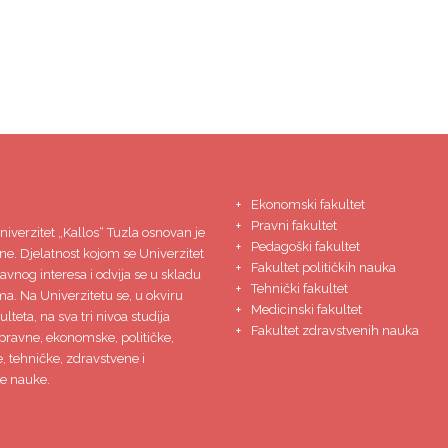
Ekonomski fakultet
Pravni fakultet
niverzitet
„Kallos“ Tuzla
osnovan je
Pedagoški fakultet
ne. Djelatnost kojom se Univerzitet
Fakultet političkih nauka
javnog interesa i odvija se u skladu
Tehnički fakultet
ma. Na Univerzitetu se, u okviru
Medicinski fakultet
lteta, na sva tri nivoa studija
Fakultet zdravstvenih nauka
pravne, ekonomske, političke,
 tehničke, zdravstvene i
e nauke.