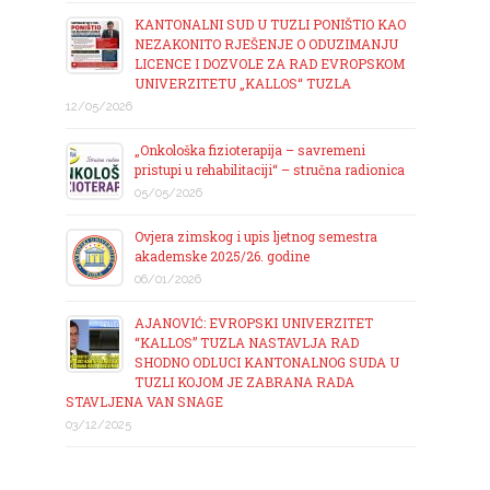
KANTONALNI SUD U TUZLI PONIŠTIO KAO
NEZAKONITO RJEŠENJE O ODUZIMANJU
LICENCE I DOZVOLE ZA RAD EVROPSKOM
UNIVERZITETU „KALLOS“ TUZLA
12/05/2026
„Onkološka fizioterapija – savremeni
pristupi u rehabilitaciji“ – stručna radionica
05/05/2026
Ovjera zimskog i upis ljetnog semestra
akademske 2025/26. godine
06/01/2026
AJANOVIĆ: EVROPSKI UNIVERZITET
“KALLOS” TUZLA NASTAVLJA RAD
SHODNO ODLUCI KANTONALNOG SUDA U
TUZLI KOJOM JE ZABRANA RADA
STAVLJENA VAN SNAGE
03/12/2025