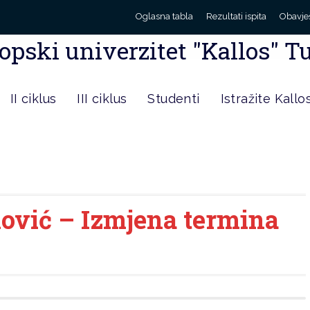
Oglasna tabla
Rezultati ispita
Obavje
opski univerzitet "Kallos" T
II ciklus
III ciklus
Studenti
Istražite Kallo
nović – Izmjena termina