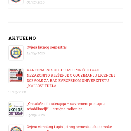
08/07/2026
AKTUELNO
Ovjera ljetnog semestra!
25/05/2026
KANTONALNI SUD U TUZLI PONIŠTIO KAO
NEZAKONITO RJEŠENJE O ODUZIMANJU LICENCE I
DOZVOLE ZA RAD EVROPSKOM UNIVERZITETU
„KALLOS“ TUZLA
12/05/2026
„Onkološka fizioterapija – savremeni pristupi u
rehabilitaciji“ – stručna radionica
05/05/2026
Ovjera zimskog i upis ljetnog semestra akademske