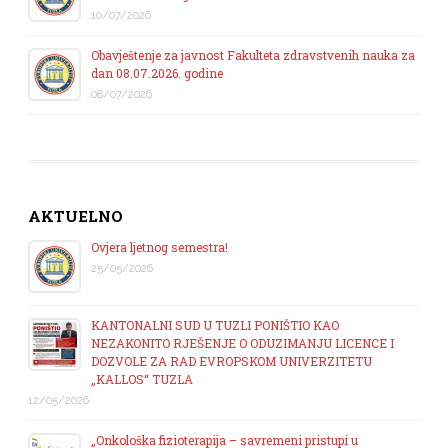
10/07/2026
Obavještenje za javnost Fakulteta zdravstvenih nauka za
dan 08.07.2026. godine
08/07/2026
AKTUELNO
Ovjera ljetnog semestra!
25/05/2026
KANTONALNI SUD U TUZLI PONIŠTIO KAO
NEZAKONITO RJEŠENJE O ODUZIMANJU LICENCE I
DOZVOLE ZA RAD EVROPSKOM UNIVERZITETU
„KALLOS“ TUZLA
12/05/2026
„Onkološka fizioterapija – savremeni pristupi u