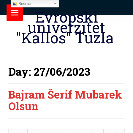
Bosnian
Evropski
univerzitet
"Kallos" Tuzla
Day:
27/06/2023
Bajram Šerif Mubarek
Olsun