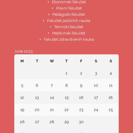
Ekonomski fakultet
Pravni fakultet
Pedagoški fakultet
Fakultet političkih nauka
Tehnički fakultet
Medicinski fakultet
Fakultet zdravstvenih nauka
June 2023
M
T
W
T
F
S
S
1
2
3
4
5
6
7
8
9
10
11
12
13
14
15
16
17
18
19
20
21
22
23
24
25
26
27
28
29
30