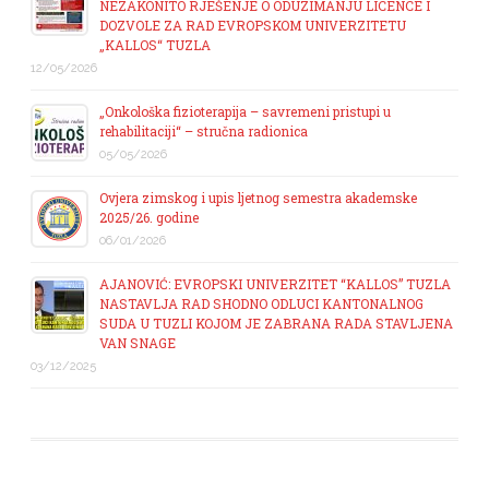
NEZAKONITO RJEŠENJE O ODUZIMANJU LICENCE I
DOZVOLE ZA RAD EVROPSKOM UNIVERZITETU
„KALLOS“ TUZLA
12/05/2026
„Onkološka fizioterapija – savremeni pristupi u
rehabilitaciji“ – stručna radionica
05/05/2026
Ovjera zimskog i upis ljetnog semestra akademske
2025/26. godine
06/01/2026
AJANOVIĆ: EVROPSKI UNIVERZITET “KALLOS” TUZLA
NASTAVLJA RAD SHODNO ODLUCI KANTONALNOG
SUDA U TUZLI KOJOM JE ZABRANA RADA STAVLJENA
VAN SNAGE
03/12/2025