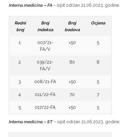
Interna medicina
– FA
– ispit održan 21.06.2023. godine.
Redni
Broj
Broj
Ocjena
broj
indeksa
bodova
1.
007/21-
<50
5
FA/V
2.
039/22-
80
8
FA/V
3.
008/21-FA
<50
5
4.
011/22-FA
70
7
5.
017/22-FA
<50
5
Interna medicina – ST
– ispit održan 21.06.2023. godine.