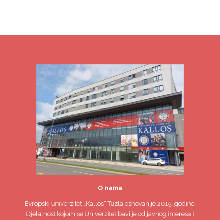
O nama
Evropski univerzitet
„Kallos“ Tuzla
osnovan je 2015. godine.
Djelatnost kojom se Univerzitet bavi je od javnog interesa i