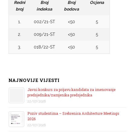
Redni
Broj
Broj
Ocjena
broj
indeksa
bodova
1.
002/21-ST
<50
5
2.
009/21-ST
<50
5
3.
018/22-ST
<50
5
NAJNOVIJE VIJESTI
Javni konkurs za prijavu kandidata za imenovanje
predsjednika/zamjenika predsjednika
22/07/2026
Poziv studentima – Srebrenica Architecture Meetings
2026
22/07/2026