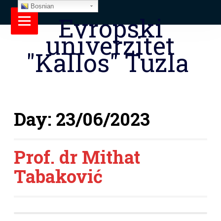
Bosnian
Evropski
univerzitet
"Kallos" Tuzla
Day:
23/06/2023
Prof. dr Mithat
Tabaković