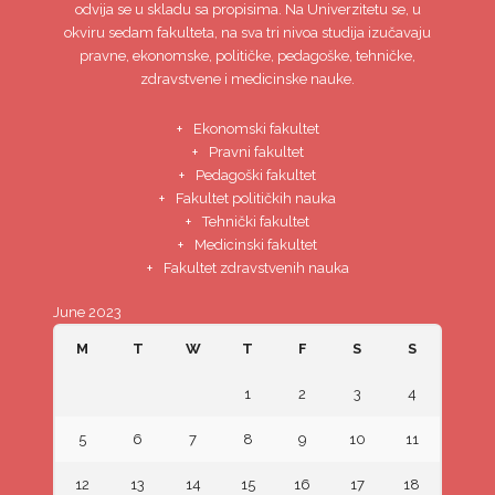
odvija se u skladu sa propisima. Na Univerzitetu se, u
okviru sedam fakulteta, na sva tri nivoa studija izučavaju
pravne, ekonomske, političke, pedagoške, tehničke,
zdravstvene i medicinske nauke.
Ekonomski fakultet
Pravni fakultet
Pedagoški fakultet
Fakultet političkih nauka
Tehnički fakultet
Medicinski fakultet
Fakultet zdravstvenih nauka
June 2023
M
T
W
T
F
S
S
1
2
3
4
5
6
7
8
9
10
11
12
13
14
15
16
17
18