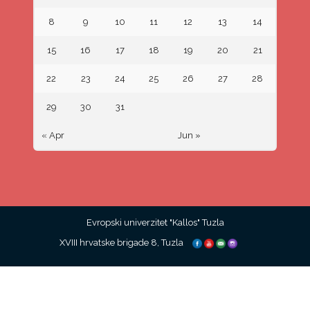
8
9
10
11
12
13
14
15
16
17
18
19
20
21
22
23
24
25
26
27
28
29
30
31
« Apr
Jun »
Evropski univerzitet "Kallos" Tuzla
XVIII hrvatske brigade 8, Tuzla