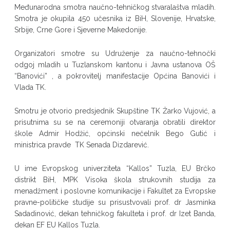
Međunarodna smotra naučno-tehničkog stvaralaštva mladih.
Smotra je okupila 450 učesnika iz BiH, Slovenije, Hrvatske,
Srbije, Crne Gore i Sjeverne Makedonije.
Organizatori smotre su Udruženje za naučno-tehnočki
odgoj mladih u Tuzlanskom kantonu i Javna ustanova OŠ
“Banovići” , a pokrovitelj manifestacije Općina Banovići i
Vlada TK.
Smotru je otvorio predsjednik Skupštine TK Žarko Vujović, a
prisutnima su se na ceremoniji otvaranja obratili direktor
škole Admir Hodžić, općinski nečelnik Bego Gutić i
ministrica pravde TK Senada Dizdarević.
U ime Evropskog univerziteta “Kallos” Tuzla, EU Brčko
distrikt BiH, MPK Visoka škola strukovnih studija za
menadžment i poslovne komunikacije i Fakultet za Evropske
pravne-političke studije su prisustvovali prof. dr Jasminka
Sadadinović, dekan tehničkog fakulteta i prof. dr Izet Banda,
dekan EF EU Kallos Tuzla.