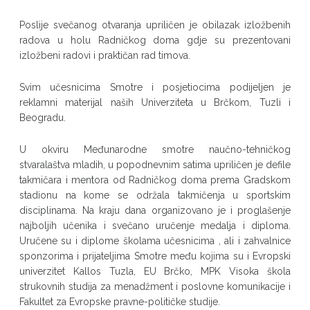
Poslije svečanog otvaranja upriličen je obilazak izložbenih
radova u holu Radničkog doma gdje su prezentovani
izložbeni radovi i praktičan rad timova.
Svim učesnicima Smotre i posjetiocima podijeljen je
reklamni materijal naših Univerziteta u Brčkom, Tuzli i
Beogradu.
U okviru Međunarodne smotre naučno-tehničkog
stvaralaštva mladih, u popodnevnim satima upriličen je defile
takmičara i mentora od Radničkog doma prema Gradskom
stadionu na kome se održala takmičenja u sportskim
disciplinama. Na kraju dana organizovano je i proglašenje
najboljih učenika i svečano uručenje medalja i diploma.
Uručene su i diplome školama učesnicima , ali i zahvalnice
sponzorima i prijateljima Smotre među kojima su i Evropski
univerzitet Kallos Tuzla, EU Brčko, MPK Visoka škola
strukovnih studija za menadžment i poslovne komunikacije i
Fakultet za Evropske pravne-političke studije.