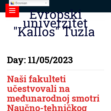
Bosnian
Evropski
univerzitet
"Kallos" Tuzla
Day:
11/05/2023
Naši fakulteti
učestvovali na
međunarodnoj smotri
Naučno-tehničkog