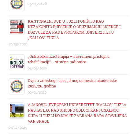
25/05/2026
KANTONALNI SUD U TUZLI PONIŠTIO KAO
NEZAKONITO RJEŠENJE O ODUZIMANJU LICENCE I
DOZVOLE ZA RAD EVROPSKOM UNIVERZITETU
„KALLOS“ TUZLA
12/05/2026
„Onkološka fizioterapija – savremeni pristupi u
rehabilitaciji“ – stručna radionica
05/05/2026
Ovjera zimskog i upis ljetnog semestra akademske
2025/26. godine
06/01/2026
AJANOVIĆ: EVROPSKI UNIVERZITET “KALLOS” TUZLA
NASTAVLJA RAD SHODNO ODLUCI KANTONALNOG
SUDA U TUZLI KOJOM JE ZABRANA RADA STAVLJENA
VAN SNAGE
03/12/2025