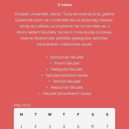
O nama
Evropski univerzitet
„Kallos“ Tuzla
osnovan je 2015. godine.
Djelatnost kojom se Univerzitet bavi je od javnog interesa i
odvija se u skladu sa propisima. Na Univerzitetu se, u
okviru sedam fakulteta, na sva tri nivoa studija izučavaju
pravne, ekonomske, političke, pedagoške, tehničke,
zdravstvene i medicinske nauke.
Ekonomski fakultet
Pravni fakultet
Pedagoški fakultet
Fakultet političkih nauka
Tehnički fakultet
Medicinski fakultet
Fakultet zdravstvenih nauka
May 2023
M
T
W
T
F
S
S
1
2
3
4
5
6
7