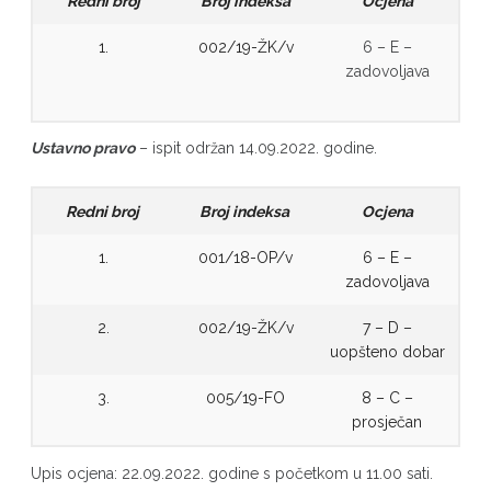
Redni broj
Broj indeksa
Ocjena
1.
002/19-ŽK/v
6 – E –
zadovoljava
Ustavno pravo
– ispit održan 14.09.2022. godine.
Redni broj
Broj indeksa
Ocjena
1.
001/18-OP/v
6 – E –
zadovoljava
2.
002/19-ŽK/v
7 – D –
uopšteno dobar
3.
005/19-FO
8 – C –
prosječan
Upis ocjena: 22.09.2022. godine s početkom u 11.00 sati.