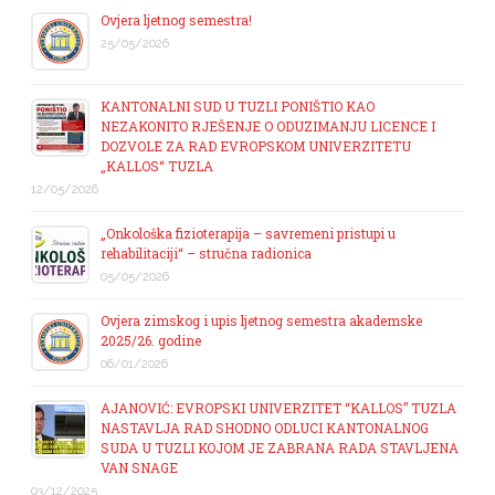
Ovjera ljetnog semestra!
25/05/2026
KANTONALNI SUD U TUZLI PONIŠTIO KAO
NEZAKONITO RJEŠENJE O ODUZIMANJU LICENCE I
DOZVOLE ZA RAD EVROPSKOM UNIVERZITETU
„KALLOS“ TUZLA
12/05/2026
„Onkološka fizioterapija – savremeni pristupi u
rehabilitaciji“ – stručna radionica
05/05/2026
Ovjera zimskog i upis ljetnog semestra akademske
2025/26. godine
06/01/2026
AJANOVIĆ: EVROPSKI UNIVERZITET “KALLOS” TUZLA
NASTAVLJA RAD SHODNO ODLUCI KANTONALNOG
SUDA U TUZLI KOJOM JE ZABRANA RADA STAVLJENA
VAN SNAGE
03/12/2025