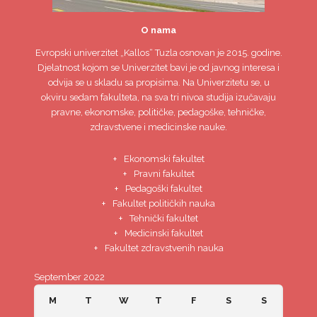
O nama
Evropski univerzitet
„Kallos“ Tuzla
osnovan je 2015. godine.
Djelatnost kojom se Univerzitet bavi je od javnog interesa i
odvija se u skladu sa propisima. Na Univerzitetu se, u
okviru sedam fakulteta, na sva tri nivoa studija izučavaju
pravne, ekonomske, političke, pedagoške, tehničke,
zdravstvene i medicinske nauke.
Ekonomski fakultet
Pravni fakultet
Pedagoški fakultet
Fakultet političkih nauka
Tehnički fakultet
Medicinski fakultet
Fakultet zdravstvenih nauka
September 2022
M
T
W
T
F
S
S