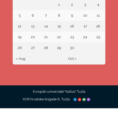
1
2
3
4
5
6
7
8
9
10
11
12
13
14
15
16
17
18
19
20
21
22
23
24
25
26
27
28
29
30
« Aug
Oct »
Evropski univerzitet "Kallos" Tuzla
XVIII hrvatske brigade 8, Tuzla