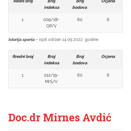
Redni broj
Broj
Broj
Ocjena
indeksa
bodova
1.
009/18-
60
6
OP/V
Istorija sporta
– ispit održan 14.09.2022. godine.
Rredni broj
Broj
Broj
Ocjena
indeksa
bodova
1.
012/19-
60
6
MrS/V
Doc.dr Mirnes Avdić